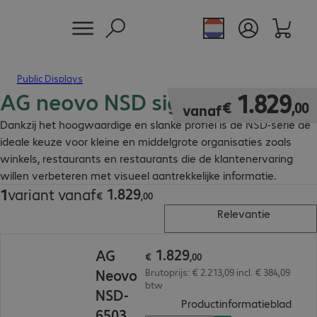
Public Displays
AG neovo NSD signage display
€ 1.829,00
1
.
829
€
,
00
vanaf
Dankzij het hoogwaardige en slanke profiel is de NSD-serie de
ideale keuze voor kleine en middelgrote organisaties zoals
winkels, restaurants en restaurants die de klantenervaring
willen verbeteren met visueel aantrekkelijke informatie.
1
.
829
1
variant vanaf
€ 1.829,00
€
,
00
Relevantie
€ 1.829,00
1
.
829
AG
€
,
00
Neovo
Brutoprijs: € 2.213,09 incl. € 384,09
btw
NSD-
(
PDF,
Productinformatieblad
6503