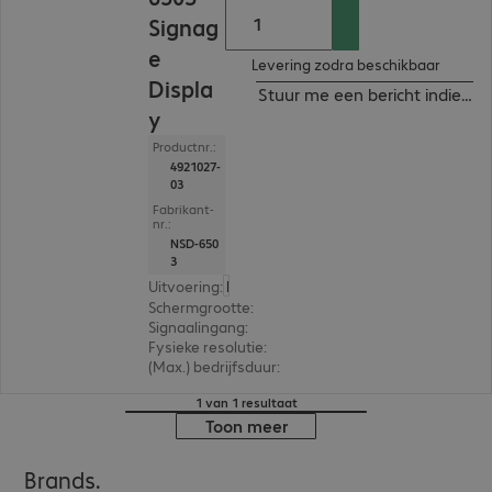
Signag
e
Levering zodra beschikbaar
Displa
Stuur me een bericht indien b
y
Productnr.:
4921027-
03
Fabrikant-
nr.:
NSD-650
3
Uitvoering
:
Nederland
Schermgrootte
:
163,8 cm (64,5")
Signaalingang
:
3 x HDMI (digitaal)
Fysieke resolutie
:
3.840 x 2.160 4K UHD
(Max.) bedrijfsduur
:
24 uur/dag (continu gebruik)
1 van 1 resultaat
Toon meer
Brands.