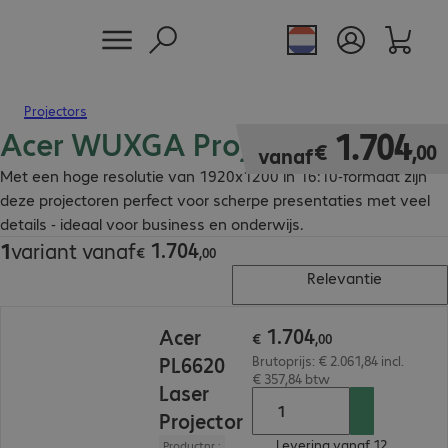
Projectors
Acer WUXGA Projectoren
€ 1.704,00
1
.
704
€
,
00
vanaf
Met een hoge resolutie van 1920x1200 in 16:10-formaat zijn
deze projectoren perfect voor scherpe presentaties met veel
details - ideaal voor business en onderwijs.
1
.
704
1
variant vanaf
€ 1.704,00
€
,
00
Relevantie
€ 1.704,00
1
.
704
Acer
€
,
00
PL6620
Brutoprijs: € 2.061,84 incl.
€ 357,84 btw
Laser
Projector
Levering vanaf 12.
Productnr.: