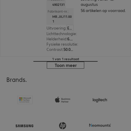
augustus
4902131
56 artikelen op voorraad.
Fabrikant-nr.:
MR.JXJ11.00
1
Uitvoering
:
Europa
Lichttechnologie
:
Laser
Helderheid
:
6.000 ANSI-lumen
Fysieke resolutie
:
1.920 x 1.200 WUXGA
Contrast
:
50.000:1
1 van 1 resultaat
Toon meer
Brands.