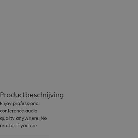
Productbeschrijving
Enjoy professional 
conference audio 
quality anywhere. No 
matter if you are 
listening to music or in 