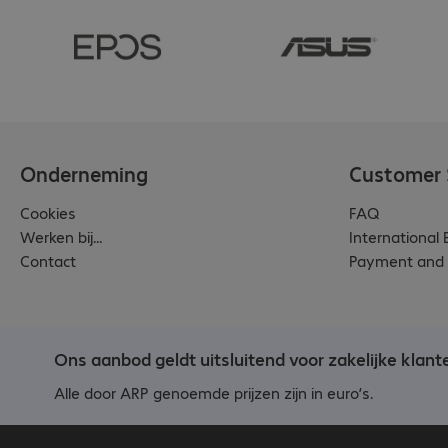
SYNC20-112)

Poly SYNC 20 3Y Plus 
Service (487P-
SYNC20-312)

The service can be 
Onderneming
Customer 
extended
Cookies
FAQ
Werken bij...
International
Contact
Payment and 
Ons aanbod geldt uitsluitend voor zakelijke klant
Alle door ARP genoemde prijzen zijn in euro’s.