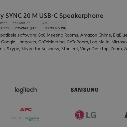
ly SYNC 20 M USB-C Speakerphone
ctnr.:
Fabrikant-nr.:
EAN
36279
B95VMUT#AC3
198990677194
atibele software: 8x8 Meeting Rooms, Amazon Chime, BigBlueBu
 Google Hangouts, GoToMeeting, GoToRoom, Log Me In, Microsof
s, Skype, Skype for Business, StarLeaf, VidyoDesktop, Zoom, Z