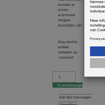
light lets others know 
kunnen er
when you're on a call - 
echter
even from a distance.

eventueel
langere
Please note: We 
levertijden zijn.
recommend the Poly 
Plus Service for this 
product.

Nog slechts
enkele
The Plus Service 
artikelen op
includes the following:

voorraad.
- Software upgrade 
and updates

- Spare part service - 
Next business day

- Poly Online Support 
In winkelwagen
Center access

- Technical escalation 
Aan lijst toevoegen
support

Vergelijken
- 24 x 7 technical 