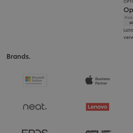
OPT
Op
Produ
60
Lich
verw
Brands.