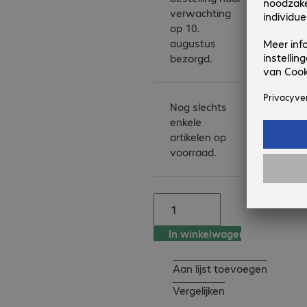
verwachting
op 10.
augustus
bezorgd.
Nog slechts
enkele
artikelen op
voorraad.
In winkelwagen
Aan lijst toevoegen
Vergelijken