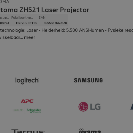
OMA
toma ZH521 Laser Projector
ctnr.:
Fabrikant-nr.:
EAN
08693
E3P7PR1E113
5055387669628
ttechnologie: Laser - Helderheid: 5.500 ANSI-lumen - Fysieke resol
isselbaar
...
meer