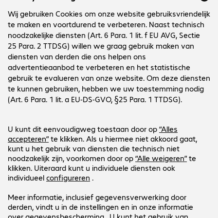
Onderneming
Cookies
Customer Service
Werken bij...
Contact
FAQ
Social Media
International Business
Payment and Delivery
LinkedIn
Facebook
Blijf op de hoogte
Blijf op de hoogte van de laatste IT-trends, events, gratis
Ons aanbod geldt uitsluitend voor zakelijke
webinars en nog veel meer.
klanten en de publieke sector.
Ja, graag!