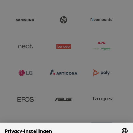
responsive multitasking

- Comprehensive security features including firmware TPM 2.0, 
a fingerprint reader integrated into the power button, an IR 
camera for Windows Hello, a webcam privacy shutter and a 
Kensington Nano Security Slot

- Extensive connectivity with Wi-Fi 6E, Bluetooth 5.3, RJ45 LAN, 
HDMI, USB 3.1 Type-C and Thunderbolt 4, plus up to 13 hours 
of battery life with USB-C Power Delivery fast charging

Please note: Includes a 65 W USB-C power adapter. No 
integrated WWAN support. Mobile internet connectivity 
(4G/5G) is only available via tethering or a mobile hotspot.