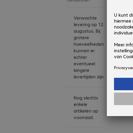
compute-intensive 
scenarios such as 3D 
Verwachte
modelling, design 
levering op 12.
reviews, visualisation 
augustus. Bij
and architectural 
grotere
layouts.

hoeveelheden
kunnen er
- Up to 2 TB of local 
echter
NVMe storage

eventueel
- Up to 64 GB RAM

langere
- The latest Intel Core 
levertijden zijn.
Ultra processors

- HP ZBook 8 Copilot+ 
Afbeelding
kan
PC with up to 50 NPU 
Nog slechts
afwijken
TOPS (Neural 
enkele
van het
artikelen op
Processing Unit - Tera 
product
voorraad.
Operations Per 
Second)

- MIL-STD 810H tested
