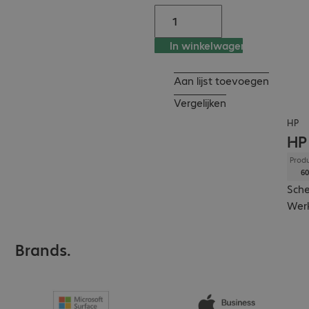
- HP Smart Sense for 
optimised heat and 
In winkelwagen
energy management

- Integrated HP 
Aan lijst toevoegen
SureView privacy 
filter

Vergelijken
- HP RGS 1Y Trial 
HP
License With New Z 
HP
WS
Produ
60
Sche
Werk
Brands.
Afbeelding
kan
afwijken
van het