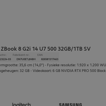
 ZBook 8 G2i 14 U7 500 32GB/1TB SV
ctnr.:
Fabrikant-nr.:
EAN
23224-03
DN7U0ET#ABH
826581317463
rmgrootte: 35,6 cm (14,0") - Fysieke resolutie: 1.920 x 1.200 W
geheugen: 32 GB - Videokaart: 6 GB NVIDIA RTX PRO 500 Blackwe