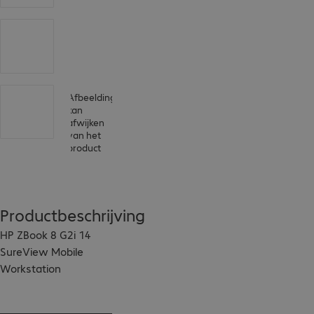
Afbeelding
kan
afwijken
van het
product
Productbeschrijving
HP ZBook 8 G2i 14 
SureView Mobile 
Workstation

The step towards a 