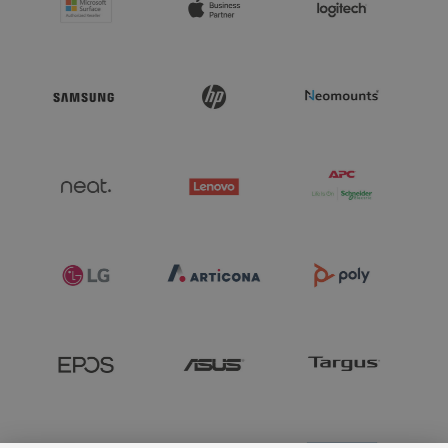
- Up to 64 GB RAM

- The latest Intel Core Ultra processors

- HP ZBook 8 Copilot+ PC with up to 50 NPU TOPS (Neural 
Processing Unit - Tera Operations Per Second)

- MIL-STD 810H tested

- HP Smart Sense for optimised heat and energy management

- HP RGS 1Y Trial License With New Z WS