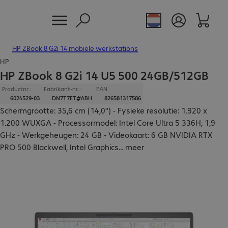
HP ZBook 8 G2i 14 mobiele werkstations
HP
HP ZBook 8 G2i 14 U5 500 24GB/512GB
Productnr.:
Fabrikant-nr.:
EAN
6024529-03
DN7T7ET#ABH
826581317586
Schermgrootte: 35,6 cm (14,0") - Fysieke resolutie: 1.920 x
1.200 WUXGA - Processormodel: Intel Core Ultra 5 336H, 1,9
GHz - Werkgeheugen: 24 GB - Videokaart: 6 GB NVIDIA RTX
PRO 500 Blackwell, Intel Graphics
...
meer