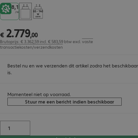
8,1
65 - 140
/
10
USB PD
2
.
779
€ 2.779,00
€
,
00
Brutoprijs: € 3.362,59 incl. € 583,59 btw
excl.
vaste
transactiekosten/verzendkosten
Bestel nu en we verzenden dit artikel zodra het beschikbaar
is.
Momenteel niet op voorraad.
Stuur me een bericht indien beschikbaar