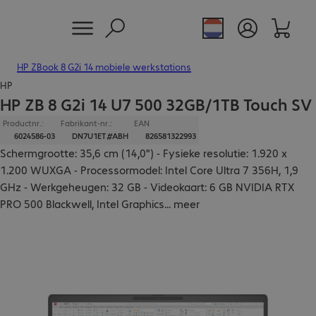
HP ZBook 8 G2i 14 mobiele werkstations
HP
HP ZB 8 G2i 14 U7 500 32GB/1TB Touch SV
Productnr.:
Fabrikant-nr.:
EAN
6024586-03
DN7U1ET#ABH
826581322993
Schermgrootte: 35,6 cm (14,0") - Fysieke resolutie: 1.920 x
1.200 WUXGA - Processormodel: Intel Core Ultra 7 356H, 1,9
GHz - Werkgeheugen: 32 GB - Videokaart: 6 GB NVIDIA RTX
PRO 500 Blackwell, Intel Graphics
...
meer