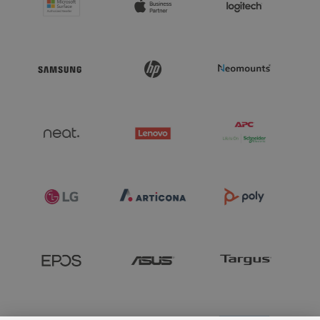
- Up to 64 GB RAM

- The latest Intel Core Ultra processors

- HP ZBook 8 Copilot+ PC with up to 50 NPU TOPS (Neural 
Processing Unit - Tera Operations Per Second)

- MIL-STD 810H tested

- HP Smart Sense for optimised heat and energy management

- Integrated HP SureView privacy filter

- HP RGS 1Y Trial License With New Z WS