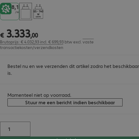
8,1
65 - 140
/
10
USB PD
3
.
333
€ 3.333,00
€
,
00
Brutoprijs: € 4.032,93 incl. € 699,93 btw
excl.
vaste
transactiekosten/verzendkosten
Bestel nu en we verzenden dit artikel zodra het beschikbaar
is.
Momenteel niet op voorraad.
Stuur me een bericht indien beschikbaar