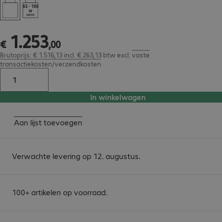
65 - 100
USB PD
1
.
253
€ 1.253,00
€
,
00
Brutoprijs: € 1.516,13 incl. € 263,13 btw
excl.
vaste
transactiekosten/verzendkosten
In winkelwagen
Aan lijst toevoegen
Verwachte levering op 12. augustus.
100+ artikelen op voorraad.