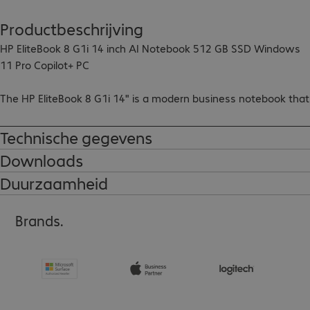
Productbeschrijving
HP EliteBook 8 G1i 14 inch AI Notebook 512 GB SSD Windows 
11 Pro Copilot+ PC

The HP EliteBook 8 G1i 14" is a modern business notebook that 
has been specifically developed for hybrid working 
environments and AI-powered workflows. With its powerful 
Technische gegevens
Intel Core Ultra processor, this business notebook is perfect for 
Downloads
demanding tasks.

Duurzaamheid
Highlights:

- Copilot+ PC certified

Brands.
- Poly Studio speaker and Poly Camera Pro tools

- Comprehensive security features to protect sensitive data

- Elegant design in Glacier Silver