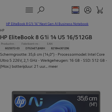
HP EliteBook 8 G1i 14" Next Gen AI Business Notebook
HP
HP EliteBook 8 G1i 14 U5 16/512GB
Productnr.:
Fabrikant-nr.:
EAN
6025072-03
D7GS4ET#ABH
821844301296
Schermgrootte: 35,6 cm (14,0") - Processormodel: Intel Core
Ultra 5 226V, 2,1 GHz - Werkgeheugen: 16 GB - SSD: 512 GB -
(Max.) batterijduur: 21 uur
...
meer