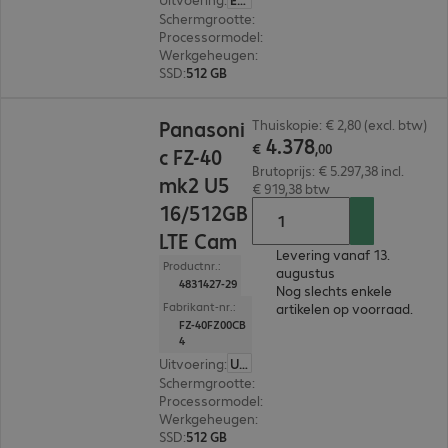
Schermgrootte
:
30,5 cm (12,0")
Processormodel
:
Intel Core i5-1345U, 1.6 GHz
Werkgeheugen
:
16 GB
SSD
:
512 GB
€ 4.378,00
Panasoni
Thuiskopie: € 2,80 (excl. btw)
4
.
378
€
,
00
c FZ-40
Brutoprijs: € 5.297,38 incl.
mk2 U5
€ 919,38 btw
16/512GB
LTE Cam
Levering vanaf 13.
Productnr.:
augustus
4831427-29
Nog slechts enkele
Fabrikant-nr.:
artikelen op voorraad.
FZ-40FZ00CB
4
Uitvoering
:
US (Engels)
Schermgrootte
:
35,6 cm (14,0")
Processormodel
:
Intel Core Ultra 5 135H, 1,7 GH
Werkgeheugen
:
16 GB
SSD
:
512 GB