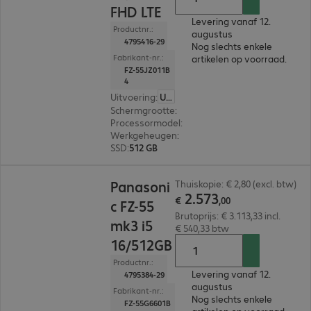
FHD LTE
Levering vanaf 12.
Productnr.:
augustus
4795416-29
Nog slechts enkele
Fabrikant-nr.:
artikelen op voorraad.
FZ-55JZ011B
4
Uitvoering
:
US (Engels)
Schermgrootte
:
35,6 cm (14,0")
Processormodel
:
Intel Core i5-1345U, 1.6 GHz
Werkgeheugen
:
16 GB
SSD
:
512 GB
€ 2.573,00
Panasoni
Thuiskopie: € 2,80 (excl. btw)
2
.
573
€
,
00
c FZ-55
Brutoprijs: € 3.113,33 incl.
mk3 i5
€ 540,33 btw
16/512GB
Productnr.:
Levering vanaf 12.
4795384-29
augustus
Fabrikant-nr.:
Nog slechts enkele
FZ-55G6601B