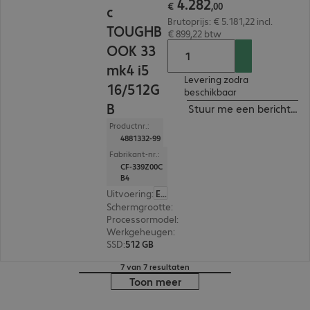
4
.
282
€
,
00
c
Brutoprijs: € 5.181,22 incl.
TOUGHB
€ 899,22 btw
OOK 33
mk4 i5
Levering zodra
16/512G
beschikbaar
B
Stuur me een bericht ind
Productnr.:
4881332-99
Fabrikant-nr.:
CF-339Z00C
B4
Uitvoering
:
Europa (Engels)
Schermgrootte
:
30,5 cm (12,0")
Processormodel
:
Intel Core i5-1345U, 1.6 GHz
Werkgeheugen
:
16 GB
SSD
:
512 GB
7 van 7 resultaten
Toon meer