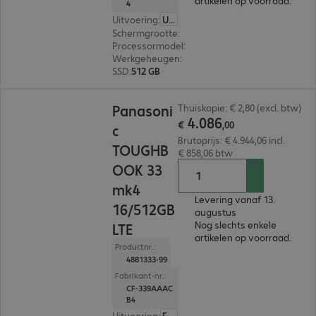
artikelen op voorraad.
4
Uitvoering
:
US (Engels)
Schermgrootte
:
35,6 cm (14,0")
Processormodel
:
Intel Core i5-1345U, 1.6 GHz
Werkgeheugen
:
16 GB
SSD
:
512 GB
€ 4.086,00
Panasoni
Thuiskopie: € 2,80 (excl. btw)
4
.
086
€
,
00
c
Brutoprijs: € 4.944,06 incl.
TOUGHB
€ 858,06 btw
OOK 33
mk4
Levering vanaf 13.
16/512GB
augustus
Nog slechts enkele
LTE
artikelen op voorraad.
Productnr.:
4881333-99
Fabrikant-nr.:
CF-339AAAC
B4
Uitvoering
:
Europa (Engels)