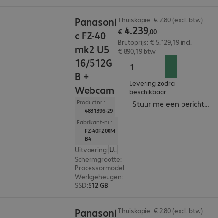
€ 4.239,00
Panasoni
Thuiskopie: € 2,80 (excl. btw)
4
.
239
€
,
00
c FZ-40
Brutoprijs: € 5.129,19 incl.
mk2 U5
€ 890,19 btw
16/512G
B +
Levering zodra
Webcam
beschikbaar
Productnr.:
Stuur me een bericht ind
4831396-29
Fabrikant-nr.:
FZ-40FZ00M
B4
Uitvoering
:
US (Engels)
Schermgrootte
:
35,6 cm (14,0")
Processormodel
:
Intel Core Ultra 5 135H, 1,7 GH
Werkgeheugen
:
16 GB
SSD
:
512 GB
€ 4.282,00
Panasoni
Thuiskopie: € 2,80 (excl. btw)