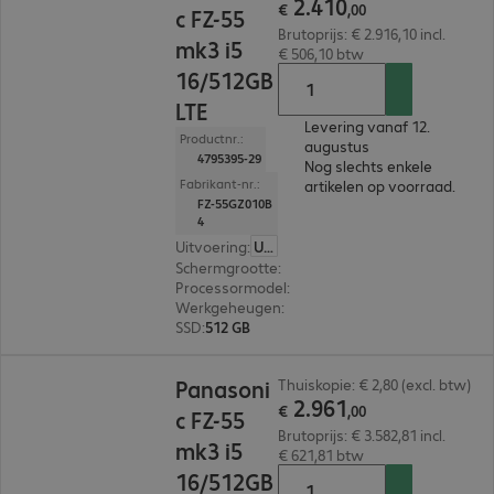
2
.
410
€
,
00
c FZ-55
Brutoprijs: € 2.916,10 incl.
mk3 i5
€ 506,10 btw
16/512GB
LTE
Levering vanaf 12.
Productnr.:
augustus
4795395-29
Nog slechts enkele
Fabrikant-nr.:
artikelen op voorraad.
FZ-55GZ010B
4
Uitvoering
:
US (Engels)
Schermgrootte
:
35,6 cm (14,0")
Processormodel
:
Intel Core i5-1345U, 1.6 GHz
Werkgeheugen
:
16 GB
SSD
:
512 GB
€ 2.961,00
Panasoni
Thuiskopie: € 2,80 (excl. btw)
2
.
961
€
,
00
c FZ-55
Brutoprijs: € 3.582,81 incl.
mk3 i5
€ 621,81 btw
16/512GB