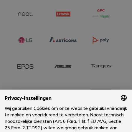
projection for flexible ceiling, wall or signage installations

- DLP 3D Ready and HDR-compatible for impactful 
visualisations, for example in training rooms, exhibitions or 
showrooms

- Integrated 10 W speaker as well as HDMI, USB Type A, RS232 
and audio out for straightforward integration into existing AV 
and control systems

Please note:

For reliable 24/7 operation, Acer recommends placing the 
projector in standby mode for approximately 30 minutes every 
seven days.

Choose the Acer Vero PL2810G laser projector if you are 
looking for a durable 4K business projector for demanding 