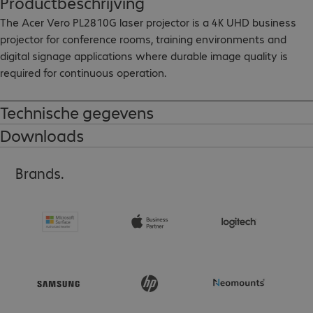
Productbeschrijving
The Acer Vero PL2810G laser projector is a 4K UHD business 
projector for conference rooms, training environments and 
digital signage applications where durable image quality is 
required for continuous operation.

With modern DLP technology and a laser light source, it 
Technische gegevens
supports detailed presentations, video content and 3D 
Downloads
material in professional working environments.

Brands.
- 4K UHD resolution (3840 x 2160) in 16:9 format for sharp 
presentations, videos and information displays

- Laser light source with up to 20,000 hours in Standard mode 
and up to 30,000 hours in Eco mode for low-maintenance 
operation and predictable operating costs

- Designed for 24/7 continuous use, including 360-degree 