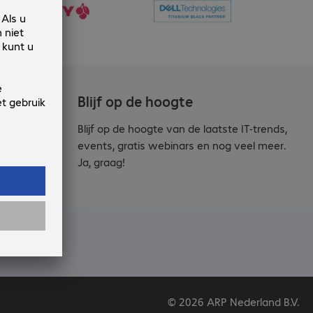
Blijf op de hoogte
Blijf op de hoogte van de laatste IT-trends,
events, gratis webinars en nog veel meer.
Ja, graag!
© 2026 ARP Nederland B.V.