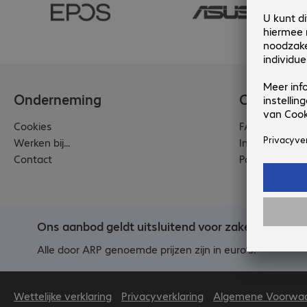
Onderneming
Customer 
Cookies
FAQ
Werken bij...
International
Contact
Payment and 
Ons aanbod geldt uitsluitend voor zakelijke klant
Alle door ARP genoemde prijzen zijn in euro’s.
Wettelijke verklaring
Privacyverklaring
Algemene Voorwa