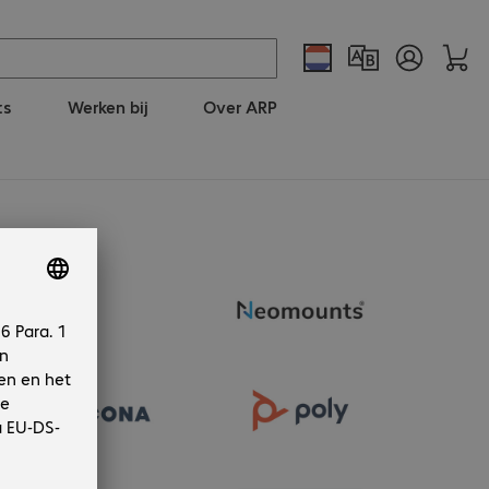
ts
Werken bij
Over ARP