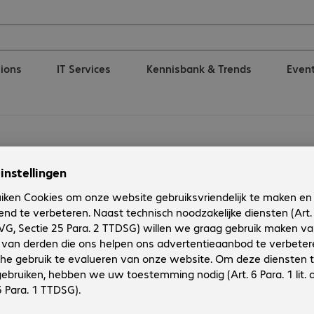
tions
IT Services
Kennisbank & Trends
Even