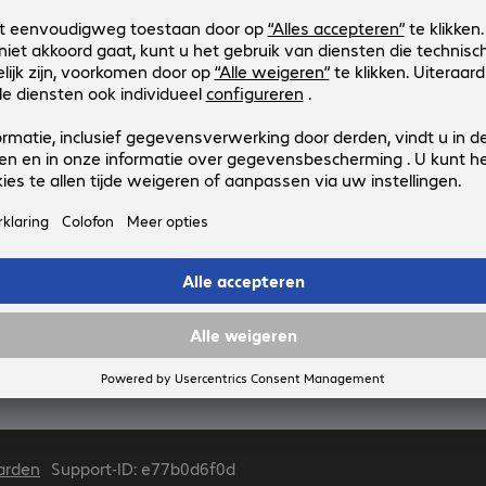
Service
Social Media
LinkedIn
 Business
Facebook
Delivery
en en de publieke sector.
arden
Support-ID: e77b0d6f0d