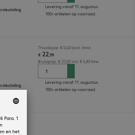
Levering vanaf 11. augustus
rsleuteling
100+ artikelen op voorraad.
Thuiskopie: € 0,40 (excl. btw)
22
€
,
99
Brutoprijs: € 27,82 incl. € 4,83 btw
Levering vanaf 11. augustus
rsleuteling
100+ artikelen op voorraad.
n