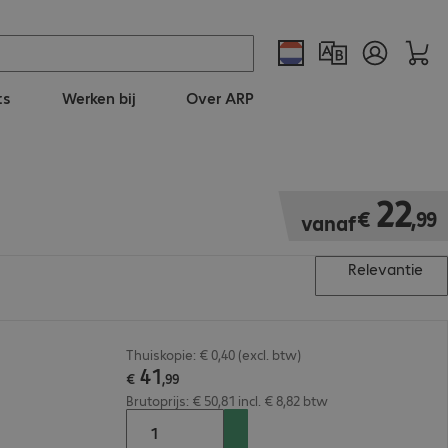
ts
Werken bij
Over ARP
€ 22,99
22
€
,
99
vanaf
Relevantie
Thuiskopie: € 0,40 (excl. btw)
41
€
,
99
Brutoprijs: € 50,81 incl. € 8,82 btw