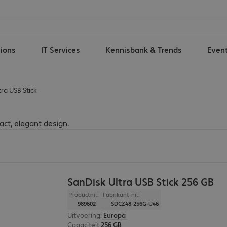
tions
IT Services
Kennisbank & Trends
Even
ra USB Stick
ct, elegant design.
SanDisk Ultra USB Stick 256 GB
Productnr.:
Fabrikant-nr.:
989602
SDCZ48-256G-U46
Uitvoering
:
Europa
Capaciteit
:
256 GB