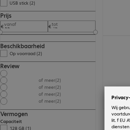
USB stick (2)
Prijs
vanaf
tot
€ 22,99
Beschikbaarheid
Op voorraad (2)
Review
of meer
(2)
of meer
(2)
of meer
(2)
of meer
(2)
Vermogen
Capaciteit
128 GB (1)