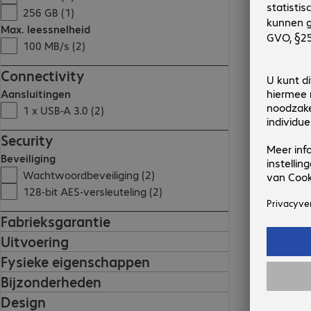
256 GB (1)
Max. leessnelheid
100 MB/s (2)
Connectivity
Aansluitingen
1 x USB-A 3.0 (2)
Security
Beveiliging
Wachtwoordbeveiliging (2)
128-bit AES-versleuteling (2)
Fabrieksgarantie
Uitvoering
Fysieke eigenschappen
Bijzonderheden
Design