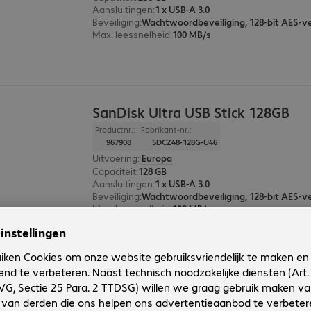
Aansluitingen
:
1 x USB-A 3.0
Beveiliging
:
Wachtwoordbeveiliging, 128-bit AES-ve
Max. leessnelheid
:
100 MB/s
SanDisk Ultra USB Stick 128GB
Productnr.:
Fabrikant-nr.:
967908
SDCZ48-128G-U46
Uitvoering
:
Europa
Capaciteit
:
128 GB
Aansluitingen
:
1 x USB-A 3.0
Beveiliging
:
Wachtwoordbeveiliging, 128-bit AES-ve
Max. leessnelheid
:
100 MB/s
2 van 2 resultate
Toon meer