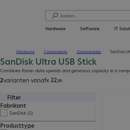
Hardware
Software
IT Solu
Hardware
Components
Opslagmedia
SanDisk Ult
Terug naar startpagina
SanDisk Ultra USB Stick
€ 22,99
Combines faster data speeds and generous capacity in a compa
22
2
varianten vanaf
€
,
99
Filter
€ 41,99
Fabrikant
SanDisk (2)
Producttype