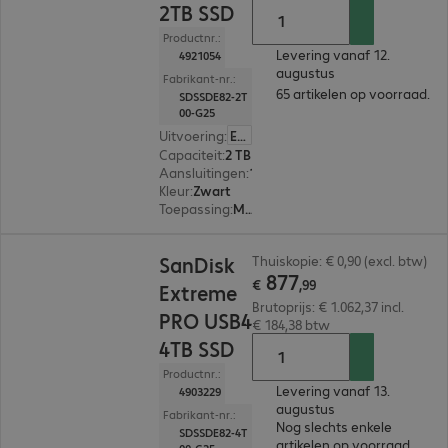
2TB SSD
Productnr.:
Levering vanaf 12.
4921054
augustus
Fabrikant-nr.:
65 artikelen op voorraad.
SDSSDE82-2T
00-G25
Uitvoering
:
Europa
Capaciteit
:
2 TB
Aansluitingen
:
1 x USB-C 4.0
Kleur
:
Zwart
Toepassing
:
Mobiel
€ 877,99
SanDisk
Thuiskopie: € 0,90 (excl. btw)
877
€
,
99
Extreme
Brutoprijs: € 1.062,37 incl.
PRO USB4
€ 184,38 btw
4TB SSD
Productnr.:
Levering vanaf 13.
4903229
augustus
Fabrikant-nr.:
Nog slechts enkele
SDSSDE82-4T
artikelen op voorraad.