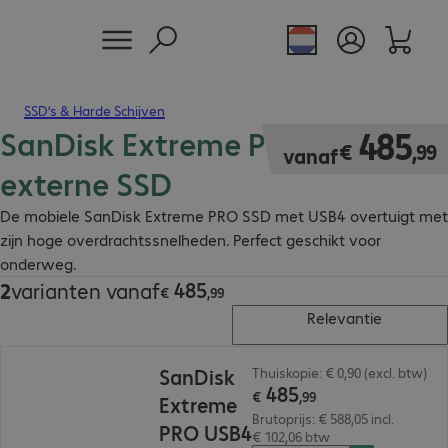
SSD’s & Harde Schijven
SanDisk Extreme PRO USB4
€ 485,99
485
€
,
99
vanaf
externe SSD
De mobiele SanDisk Extreme PRO SSD met USB4 overtuigt met
zijn hoge overdrachtssnelheden. Perfect geschikt voor
onderweg.
485
2
varianten vanaf
€ 485,99
€
,
99
Relevantie
€ 485,99
SanDisk
Thuiskopie: € 0,90 (excl. btw)
485
€
,
99
Extreme
Brutoprijs: € 588,05 incl.
PRO USB4
€ 102,06 btw