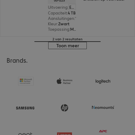
00-G25
Uitvoering
:
Europa
Capaciteit
:
4 TB
Aansluitingen
:
1 x USB-C 4.0
Kleur
:
Zwart
Toepassing
:
Mobiel
2 van 2 resultaten
Toon meer
Brands.