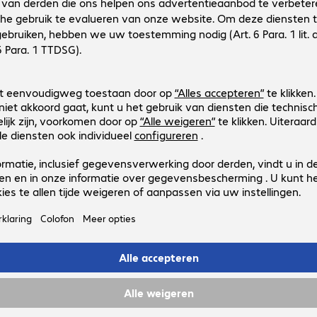
R&S LANCOM R&S UF-60 Unified F
Productnr.:
Fabrikant-nr.:
4525832
55002
Uitvoering
:
Europa
Producttype
:
Firewall
Poorten
:
3 x LAN, 1 x WAN
VPN
:
Ja
WLAN
:
Nee
 product heeft
verplichte accessoires
.
R&S LANCOM UF-260 Unified Firew
Productnr.:
Fabrikant-nr.:
4499773
55024
Uitvoering
:
Europa
Producttype
:
Firewall