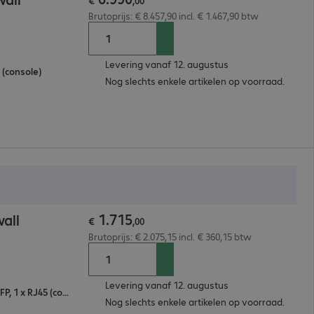
€
,
00
Brutoprijs: € 8.457,90 incl. € 1.467,90 btw
Levering vanaf 12. augustus
 (console)
Nog slechts enkele artikelen op voorraad.
1
.
715
all
€
,
00
Brutoprijs: € 2.075,15 incl. € 360,15 btw
Levering vanaf 12. augustus
5 x 10/100/1000 RJ45, 2 x USB-A 3.0, 2 x 1G SFP, 1 x RJ45 (console)
Nog slechts enkele artikelen op voorraad.