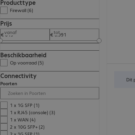
Producttype
Firewall (6)
Prijs
vanaf
tot
Beschikbaarheid
Op voorraad (5)
€ 1.715,00
Connectivity
Dit
Poorten
1 x 1G SFP (1)
1 x RJ45 (console) (3)
1 x WAN (4)
2 x 10G SFP+ (2)
2 x 1G SFP (1)