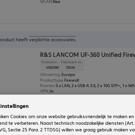
WLAN
:
Nee
 product heeft
verplichte accessoires
.
R&S LANCOM UF-360 Unified Firew
Productnr.:
Fabrikant-nr.:
4582990
55034
Uitvoering
:
Europa
Producttype
:
Firewall
Poorten
:
VPN
:
Ja
WLAN
:
Nee
 product heeft
verplichte accessoires
.