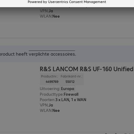
Poorten
:
3 x LAN, 1 x WAN, 1 x 1G SFP
VPN
:
Ja
WLAN
:
Nee
 product heeft
verplichte accessoires
.
R&S LANCOM R&S UF-160 Unified 
Productnr.:
Fabrikant-nr.:
4499769
55012
Uitvoering
:
Europa
Producttype
:
Firewall
Poorten
:
3 x LAN, 1 x WAN
VPN
:
Ja
WLAN
:
Nee