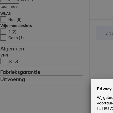
toon meer
WLAN
Nee (6)
€ 1.892,00
Vrije moduleslots
1 (2)
Dit
Geen (1)
Algemeen
VPN
Ja (6)
Fabrieksgarantie
Uitvoering
€ 619,99
Dit