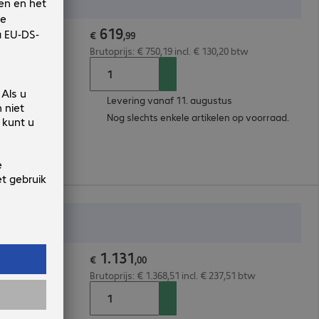
619
irewall
€
,
99
Brutoprijs: € 750,19 incl. € 130,20 btw
Levering vanaf 11. augustus
Nog slechts enkele artikelen op voorraad.
1
.
131
all
€
,
00
Brutoprijs: € 1.368,51 incl. € 237,51 btw