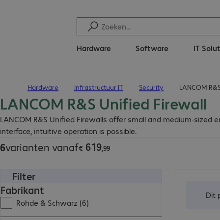
Hardware
Software
IT Solu
Hardware
Infrastructuur IT
Security
LANCOM R&S U
Terug naar startpagina
LANCOM R&S Unified Firewall
€ 619,99
LANCOM R&S Unified Firewalls offer small and medium-sized ente
interface, intuitive operation is possible.
619
6
varianten vanaf
€
,
99
Filter
€ 6.990,00
Fabrikant
Dit
Rohde & Schwarz (6)