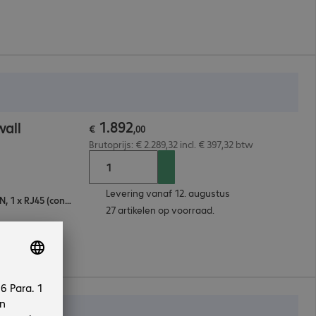
1
.
892
all
€
,
00
Brutoprijs: € 2.289,32 incl. € 397,32 btw
Levering vanaf 12. augustus
5 x LAN, 2 x USB-A 3.0, 2 x 10G SFP+, 1 x WAN, 1 x RJ45 (console)
27 artikelen op voorraad.