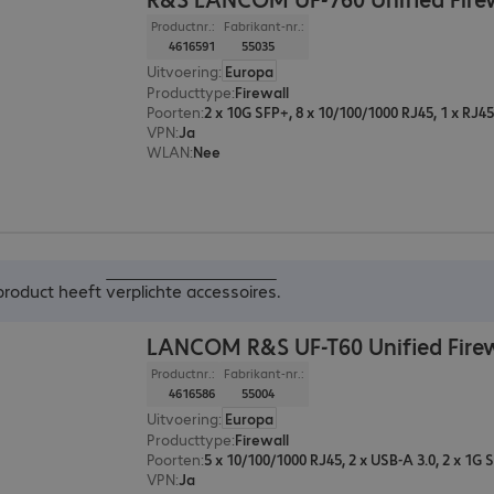
Productnr.:
Fabrikant-nr.:
4616591
55035
Uitvoering
:
Europa
Producttype
:
Firewall
Poorten
:
2 x 10G SFP+, 8 x 10/100/1000 RJ45, 1 x RJ45
VPN
:
Ja
WLAN
:
Nee
 product heeft
verplichte accessoires
.
LANCOM R&S UF-T60 Unified Firew
Productnr.:
Fabrikant-nr.:
4616586
55004
Uitvoering
:
Europa
Producttype
:
Firewall
Poorten
:
VPN
:
Ja