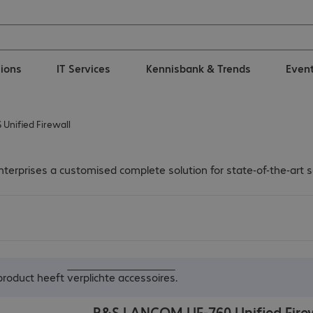
tions
IT Services
Kennisbank & Trends
Even
nified Firewall
rprises a customised complete solution for state-of-the-art se
 product heeft
verplichte accessoires
.
R&S LANCOM UF-760 Unified Firew