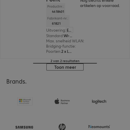
Nog slechts enkele
artikelen op voorraad.
Productnr.:
4418401
Fabrikant-nr.:
61821
Uitvoering
:
Europa
Standard
:
Wi-Fi 6 (802.11ax)
Max. snelheid WLAN
:
2.400 Mbit/s
Bridging-functie
:
Nee
Poorten
:
2 x LAN
2 van 2 resultaten
Toon meer
Brands.