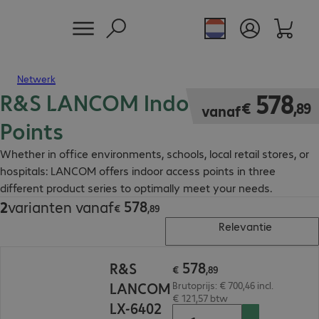
Netwerk
R&S LANCOM Indoor Access
€ 578,89
578
€
,
89
vanaf
Points
Whether in office environments, schools, local retail stores, or
hospitals: LANCOM offers indoor access points in three
different product series to optimally meet your needs.
578
2
varianten vanaf
€ 578,89
€
,
89
Relevantie
€ 578,89
578
R&S
€
,
89
LANCOM
Brutoprijs: € 700,46 incl.
€ 121,57 btw
LX-6402