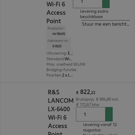
Wi-Fi 6
Access
Levering zodra
beschikbaar
Point
Stuur me een bericht ind
Productnr.:
4418405
Fabrikant-nr.:
61825
Uitvoering
:
Europa
Standard
:
Wi-Fi 6 (802.11ax)
Max. snelheid WLAN
:
2.400 Mbit/s
Bridging-functie
:
Nee
Poorten
:
2 x LAN
€ 822,22
822
R&S
€
,
22
LANCOM
Brutoprijs: € 994,89 incl.
€ 172,67 btw
LX-6400
Wi-Fi 6
Access
Levering vanaf 12.
augustus
Point