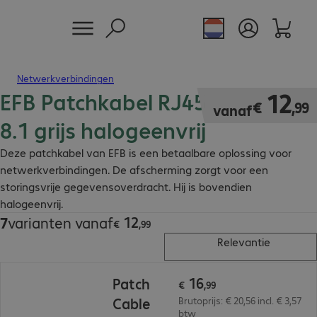
Netwerkverbindingen
EFB Patchkabel RJ45 S/FTP cat.
€ 12,99
12
€
,
99
vanaf
8.1 grijs halogeenvrij
Deze patchkabel van EFB is een betaalbare oplossing voor
netwerkverbindingen. De afscherming zorgt voor een
storingsvrije gegevensoverdracht. Hij is bovendien
halogeenvrij.
12
7
varianten vanaf
€ 12,99
€
,
99
Relevantie
€ 16,99
16
Patch
€
,
99
Cable
Brutoprijs: € 20,56 incl. € 3,57
btw