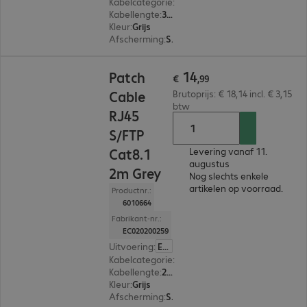
Kabelcategorie
:
Cat8.1
Kabellengte
:
3 m
Kleur
:
Grijs
Afscherming
:
S/FTP (PIMF)
€ 14,99
14
Patch
€
,
99
Cable
Brutoprijs: € 18,14 incl. € 3,15
btw
RJ45
S/FTP
Cat8.1
Levering vanaf 11.
augustus
2m Grey
Nog slechts enkele
artikelen op voorraad.
Productnr.:
6010664
Fabrikant-nr.:
EC020200259
Uitvoering
:
Europa
Kabelcategorie
:
Cat8.1
Kabellengte
:
2 m
Kleur
:
Grijs
Afscherming
:
S/FTP (PIMF)