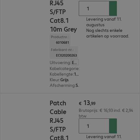
RJ45
S/FTP
Cat8.1
Levering vanaf 11.
augustus
10m Grey
Nog slechts enkele
artikelen op voorraad.
Productnr.:
6010681
Fabrikant-nr.:
EC020200263
Uitvoering
:
Europa
Kabelcategorie
:
Cat8.1
Kabellengte
:
10 m
Kleur
:
Grijs
Afscherming
:
S/FTP (PIMF)
€ 13,99
13
Patch
€
,
99
Cable
Brutoprijs: € 16,93 incl. € 2,94
btw
RJ45
S/FTP
Cat8.1
Levering vanaf 11.