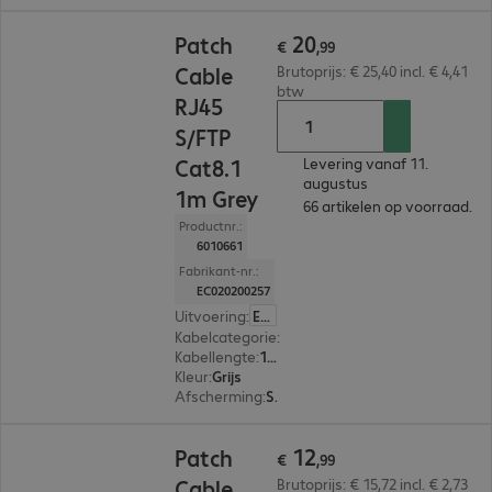
€ 20,99
20
Patch
€
,
99
Cable
Brutoprijs: € 25,40 incl. € 4,41
btw
RJ45
S/FTP
Cat8.1
Levering vanaf 11.
augustus
1m Grey
66 artikelen op voorraad.
Productnr.:
6010661
Fabrikant-nr.:
EC020200257
Uitvoering
:
Europa
Kabelcategorie
:
Cat8.1
Kabellengte
:
1 m
Kleur
:
Grijs
Afscherming
:
S/FTP (PIMF)
€ 12,99
12
Patch
€
,
99
Cable
Brutoprijs: € 15,72 incl. € 2,73