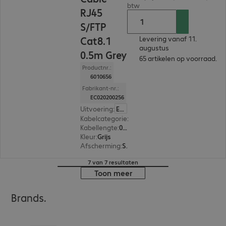
btw
RJ45
S/FTP
Cat8.1
Levering vanaf 11.
augustus
0.5m Grey
65 artikelen op voorraad.
Productnr.:
6010656
Fabrikant-nr.:
EC020200256
Uitvoering
:
Europa
Kabelcategorie
:
Cat8.1
Kabellengte
:
0,5 m
Kleur
:
Grijs
Afscherming
:
S/FTP (PIMF)
7 van 7 resultaten
Toon meer
Brands.