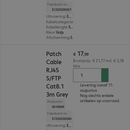
Fabrikant-nr.:
EC020200261
Uitvoering
:
Europa
Kabelcategorie
:
Cat8.1
Kabellengte
:
5 m
Kleur
:
Grijs
Afscherming
:
S/FTP (PIMF)
€ 17,99
17
Patch
€
,
99
Cable
Brutoprijs: € 21,77 incl. € 3,78
btw
RJ45
S/FTP
Cat8.1
Levering vanaf 11.
augustus
3m Grey
Nog slechts enkele
artikelen op voorraad.
Productnr.:
6010669
Fabrikant-nr.:
EC020200260
Uitvoering
:
Europa