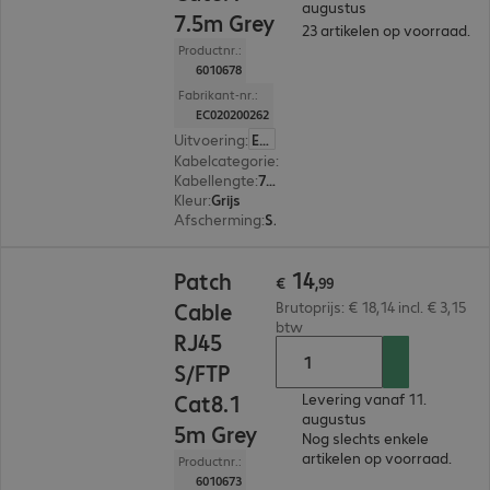
augustus
7.5m Grey
23 artikelen op voorraad.
Productnr.:
6010678
Fabrikant-nr.:
EC020200262
Uitvoering
:
Europa
Kabelcategorie
:
Cat8.1
Kabellengte
:
7,5 m
Kleur
:
Grijs
Afscherming
:
S/FTP (PIMF)
€ 14,99
14
Patch
€
,
99
Cable
Brutoprijs: € 18,14 incl. € 3,15
btw
RJ45
S/FTP
Cat8.1
Levering vanaf 11.
augustus
5m Grey
Nog slechts enkele
artikelen op voorraad.
Productnr.:
6010673