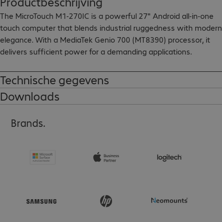
Productbeschrijving
The MicroTouch M1-270IC is a powerful 27" Android all-in-one 
touch computer that blends industrial ruggedness with modern 
elegance. With a MediaTek Genio 700 (MT8390) processor, it 
delivers sufficient power for a demanding applications.

Its large Full HD 10-point capacitive touch display with anti-glare
Technische gegevens
and anti-fingerprint coating ensures a clear visual experience wi
Downloads
wide viewing angles.

Brands.
A full range of optional peripherals (sold separately) includes a 
barcode scanner, 8 MP camera, 3-track magnetic card reader, RF
reader, a multi-colour LED status bar, and a port expansion hub, 
making this device ideal for kiosk, PoS and self-service 
applications.