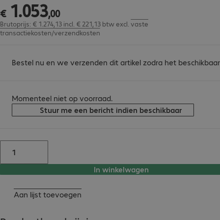
1
.
053
€ 1.053,00
€
,
00
Brutoprijs: € 1.274,13 incl. € 221,13 btw
excl.
vaste
transactiekosten/verzendkosten
Bestel nu en we verzenden dit artikel zodra het beschikbaar 
Momenteel niet op voorraad.
Stuur me een bericht indien beschikbaar
In winkelwagen
Aan lijst toevoegen