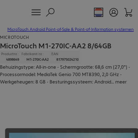
MicroTouch Android Point-of-Sale & Point-of-Information systemen
MICROTOUCH
MicroTouch M1-270IC-AA2 8/64GB
Productnr.:
Fabrikant-nr.:
EAN
4898649
M1-270IC-AA2
817975024210
Behuizingstype: All-in-one - Schermgrootte: 68,6 cm (27,0") -
Processormodel: MediaTek Genio 700 MT8390, 2,0 GHz -
Werkgeheugen: 8 GB - Besturingssysteem: Android
...
meer