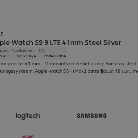
LE
ple Watch S9 9 LTE 41mm Steel Silver
ctnr.:
Fabrikant-nr.:
EAN
53233
MRJ23QF/A
195949022814
rmgrootte: 41 mm - Materiaal van de behuizing: Roestvrij staa
uringssysteem: Apple watchOS - (Max.) batterijduur: 18 uur
...
m