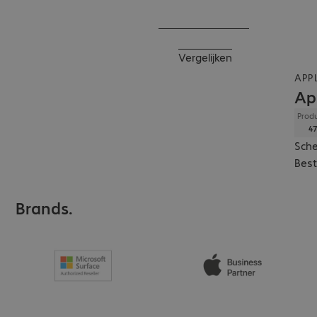
Vergelijken
APP
Ap
Produ
47
Sche
Best
Brands.