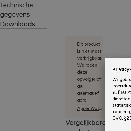
Technische
gegevens
Downloads
Dit product
is niet meer
verkrijgbaar.
We raden
deze
opvolger of
dit
alternatief
aan:
Apple Watch S10 LTE 42mm Alu Silver
Vergelijkbare