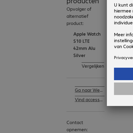
producten
Opvolger of
alternatief
product:
Apple Watch
S10 LTE
42mm Alu
Silver
Vergelijken
Ga naar Wearables
Vind accessoires
Contact
opnemen: