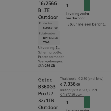
16/256G
B LTE
Levering zodra
Outdoor
beschikbaar
Productnr.:
Stuur me een bericht ind
6005541-99
Fabrikant-nr.:
BV1164BSB
WGX
Uitvoering
:
Europa (Engels)
Schermgrootte
:
33,8 cm (13,3")
Processormodel
:
Intel Core Ultra 5 225H, 1,7 GH
Werkgeheugen
:
16 GB
SSD
:
256 GB
€ 7.036,00
Getac
Thuiskopie: € 2,80 (excl. btw)
7
.
036
€
,
00
B360G3
Brutoprijs: € 8.513,56 incl.
Pro U7
€ 1.477,56 btw
32/1TB
Outdoor
Levering zodra