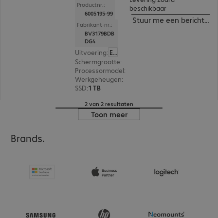
Productnr.:
beschikbaar
6005195-99
Stuur me een bericht ind
Fabrikant-nr.:
BV3179BDB
DG4
Uitvoering
:
Europa (Engels)
Schermgrootte
:
33,8 cm (13,3")
Processormodel
:
Intel Core Ultra 7 255H, 2,0 GH
Werkgeheugen
:
32 GB
SSD
:
1 TB
2 van 2 resultaten
Toon meer
Brands.