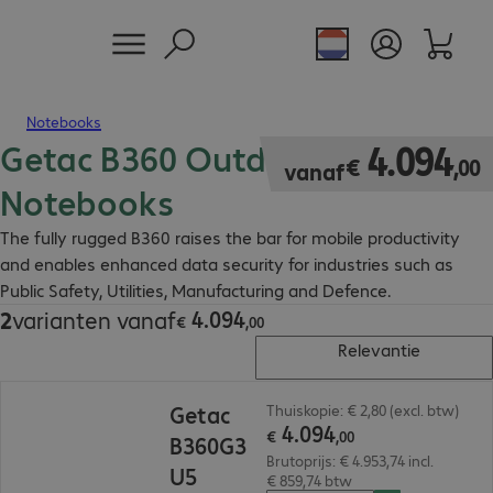
Notebooks
Getac B360 Outdoor Industrial
€ 4.094,00
4
.
094
€
,
00
vanaf
Notebooks
The fully rugged B360 raises the bar for mobile productivity
and enables enhanced data security for industries such as
Public Safety, Utilities, Manufacturing and Defence.
4
.
094
2
varianten vanaf
€ 4.094,00
€
,
00
Relevantie
€ 4.094,00
Getac
Thuiskopie: € 2,80 (excl. btw)
4
.
094
€
,
00
B360G3
Brutoprijs: € 4.953,74 incl.
U5
€ 859,74 btw