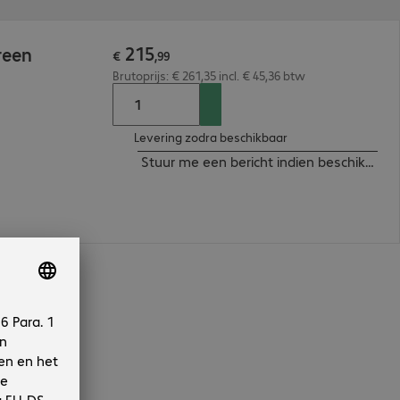
215
reen
€
,
99
Brutoprijs: € 261,35 incl. € 45,36 btw
Levering zodra beschikbaar
Stuur me een bericht indien beschikbaar