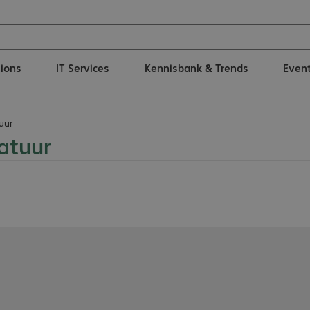
tions
IT Services
Kennisbank & Trends
Even
uur
atuur