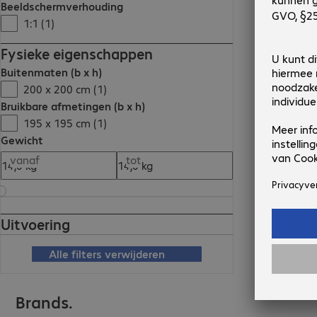
Beeldschermverhouding
1:1 (1)
Fysieke eigenschappen
Buitenmaten (b x h)
200 x 200 cm (1)
Bruikbare afmetingen (b x h)
195 x 195 cm (1)
Gewicht
vanaf
tot
Uitvoering
Alle filters verwijderen
Brands.