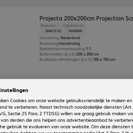
Projecta 200x200cm Projection Sc
Productnr.:
Fabrikant-nr.:
504612-03
10200004
Uitvoering
:
Nederland
Bediening
:
Handmatig
Beeldschermverhouding
:
1:1
Buitenmaten (b x h)
:
200 x 200 cm
Bruikbare afmetingen (b x h)
:
195 x 195 cm
1 van 1 resultaat
Toon meer