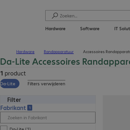
Hardware
Software
IT Solu
Hardware
Randapparatuur
Accessoires Randapparat
Terug naar startpagina
Da-Lite Accessoires Randappar
1
product
Da-Lite
Filters verwijderen
Filter
Fabrikant
1
Da-Lite (1)