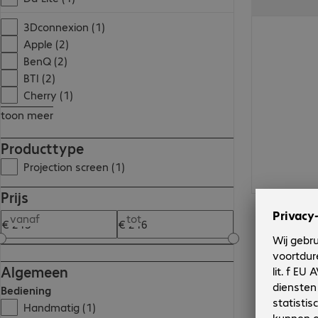
€ 215,99
3Dconnexion (1)
Apple (2)
BenQ (2)
BTI (2)
Cherry (1)
toon meer
Producttype
Projection screen (1)
Prijs
vanaf
tot
Algemeen
Bediening
Handmatig (1)