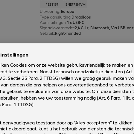
4921167
BNEFF3MVM
Uitvoering
:
Europa
Type aansluiting
:
Draadloos
Aansluitingen
:
1 x USB-C
Signaaloverdracht
:
2,4 GHz, Bluetooth, Via USB-on
Gebruik
:
Right-handed
Bakker Evoluent D Vertical Mouse
Productnr.:
Fabrikant-nr.:
4463816
BNEEVRDL
Uitvoering
:
Europa
Type aansluiting
:
Met kabel
Aansluitingen
:
1 x USB-A
Gebruik
:
Right-handed
(Max.) resolutie
:
Trapsgewijs instelbaar, 3.200 dpi