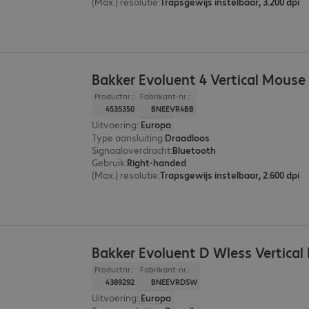
(Max.) resolutie
:
Trapsgewijs instelbaar, 3.200 dpi
Bakker Evoluent 4 Vertical Mouse
Productnr.:
Fabrikant-nr.:
4535350
BNEEVR4BB
Uitvoering
:
Europa
Type aansluiting
:
Draadloos
Signaaloverdracht
:
Bluetooth
Gebruik
:
Right-handed
(Max.) resolutie
:
Trapsgewijs instelbaar, 2.600 dpi
Bakker Evoluent D Wless Vertical
Productnr.:
Fabrikant-nr.:
4389292
BNEEVRDSW
Uitvoering
:
Europa