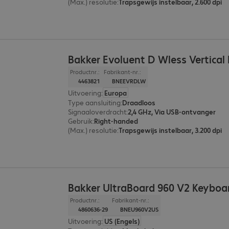
(Max.) resolutie
:
Trapsgewijs instelbaar, 2.600 dpi
Bakker Evoluent D Wless Vertical
Productnr.:
Fabrikant-nr.:
4463821
BNEEVRDLW
Uitvoering
:
Europa
Type aansluiting
:
Draadloos
Signaaloverdracht
:
2,4 GHz, Via USB-ontvanger
Gebruik
:
Right-handed
(Max.) resolutie
:
Trapsgewijs instelbaar, 3.200 dpi
Bakker UltraBoard 960 V2 Keyboa
Productnr.:
Fabrikant-nr.:
4860636-29
BNEU960V2US
Uitvoering
:
US (Engels)