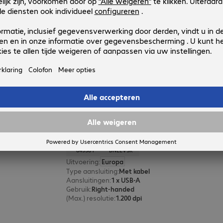
Bakker S-Board 840 Design Numer
Productnr.:
Fabrikant-nr.:
516981
BNES840DNUM
Uitvoering
:
Europa
Type aansluiting
:
Met kabel
Aansluitingen
:
1 x USB-A
Kleur
:
Zilver
Bakker Evoluent Vertical Mouse R
Productnr.:
Fabrikant-nr.:
849581
BNEEVSR
Uitvoering
:
Europa
Type aansluiting
:
Met kabel
Aansluitingen
:
1 x USB-A
Gebruik
:
Right-handed
(Max.) resolutie
:
1.200 dpi