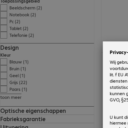
Toepassingsgebied
Beeldscherm (2)
Notebook (2)
Pc (2)
Tablet (2)
Telefonie (2)
Design
Kleur
€ 98,99
Blauw (1)
Bruin (1)
Geel (1)
Grijs (22)
Paars (1)
toon meer
Optische eigenschappen
Fabrieksgarantie
Uitvoering
€ 62,99