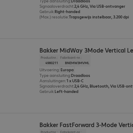
Type aansluiting
:
Draadloos
Signaaloverdracht
:
2,4 GHz, Via USB-ontvanger
Gebruik
:
Right-handed
(Max.) resolutie
:
Trapsgewijs instelbaar, 3.200 dpi
Bakker MidWay 3Mode Vertical L
Productnr.:
Fabrikant-nr.:
4980211
BNEMW3MVML
Uitvoering
:
Europa
Type aansluiting
:
Draadloos
Aansluitingen
:
1 x USB-C
Signaaloverdracht
:
2,4 GHz, Bluetooth, Via USB-on
Gebruik
:
Left-handed
Bakker FastForward 3-Mode Verti
Productnr.:
Fabrikant-nr.: