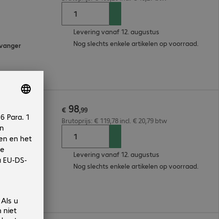
Levering vanaf 12. augustus
Nog slechts enkele artikelen op voorraad.
tvanger
98
 L
€
,
99
Brutoprijs: € 119,78 incl. € 20,79 btw
Levering vanaf 12. augustus
Nog slechts enkele artikelen op voorraad.