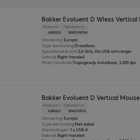
Bakker Evoluent D Wless Vertica
Productnr.:
Fabrikant-nr.:
4389253
BNEEVRDW
Uitvoering
:
Europa
Type aansluiting
:
Draadloos
Signaaloverdracht
:
2,4 GHz, Via USB-ontvanger
Gebruik
:
Right-handed
(Max.) resolutie
:
Trapsgewijs instelbaar, 3.200 dpi
Bakker Evoluent D Vertical Mouse
Productnr.:
Fabrikant-nr.:
4389247
BNEEVRDS
Uitvoering
:
Europa
Type aansluiting
:
Met kabel
Aansluitingen
:
1 x USB-A
Gebruik
:
Right-handed