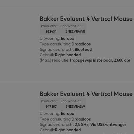
Bakker Evoluent 4 Vertical Mouse
Productnr.:
Fabrikant-nr.:
922431
BNEEVR4WB
Uitvoering
:
Europa
Type aansluiting
:
Draadloos
Signaaloverdracht
:
Bluetooth
Gebruik
:
Right-handed
(Max.) resolutie
:
Trapsgewijs instelbaar, 2.600 dpi
Bakker Evoluent 4 Vertical Mouse 
Productnr.:
Fabrikant-nr.:
917167
BNEEVR4SW
Uitvoering
:
Europa
Type aansluiting
:
Draadloos
Signaaloverdracht
:
2,4 GHz, Via USB-ontvanger
Gebruik
:
Right-handed