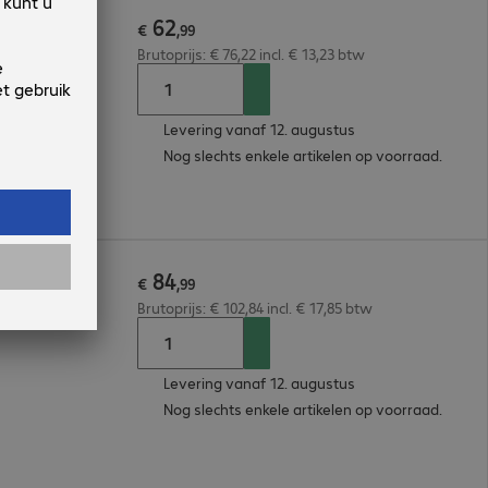
62
ic Keypad
€
,
99
Brutoprijs: € 76,22 incl. € 13,23 btw
Levering vanaf 12. augustus
Nog slechts enkele artikelen op voorraad.
84
ight
€
,
99
Brutoprijs: € 102,84 incl. € 17,85 btw
Levering vanaf 12. augustus
Nog slechts enkele artikelen op voorraad.