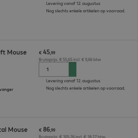
Levering vanaf 12. augustus
Nog slechts enkele artikelen op voorraad.
45
eft Mouse
€
,
99
Brutoprijs: € 55,65 incl. € 9,66 btw
Levering vanaf 12. augustus
Nog slechts enkele artikelen op voorraad.
tvanger
86
cal Mouse
€
,
99
Brutoprijs: € 105,26 incl. € 18,27 btw