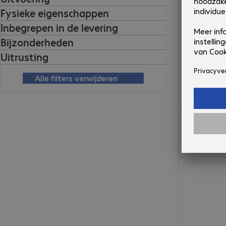
Fysieke eigenschappen
Inbegrepen in de levering
Bijzonderheden
Uitrusting
Alle filters verwijderen
€ 84,99