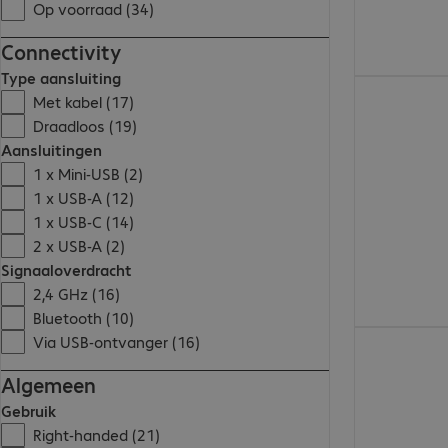
Op voorraad (34)
Connectivity
Type aansluiting
€ 102,99
Met kabel (17)
Draadloos (19)
Aansluitingen
1 x Mini-USB (2)
1 x USB-A (12)
1 x USB-C (14)
2 x USB-A (2)
Signaaloverdracht
2,4 GHz (16)
Bluetooth (10)
€ 113,99
Via USB-ontvanger (16)
Algemeen
Gebruik
Right-handed (21)