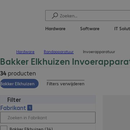
Hardware
Software
IT Solu
Hardware
Randapparatuur
Invoerapparatuur
Terug naar startpagina
Bakker Elkhuizen Invoerappara
34
producten
Bakker Elkhuizen
Filters verwijderen
Filter
Fabrikant
1
Bakker Elkhuizen (34)