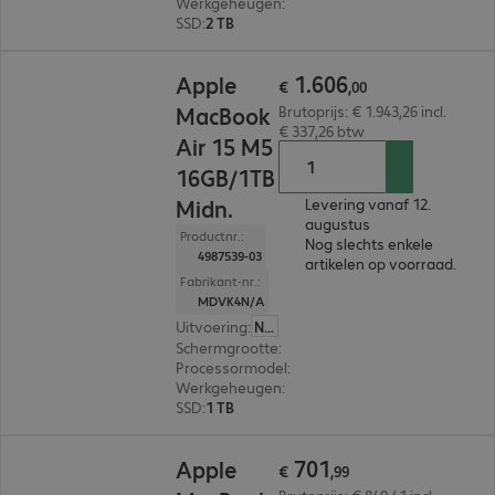
Werkgeheugen
:
24 GB
SSD
:
2 TB
€ 1.606,00
1
.
606
Apple
€
,
00
MacBook
Brutoprijs: € 1.943,26 incl.
€ 337,26 btw
Air 15 M5
16GB/1TB
Midn.
Levering vanaf 12.
augustus
Productnr.:
Nog slechts enkele
4987539-03
artikelen op voorraad.
Fabrikant-nr.:
MDVK4N/A
Uitvoering
:
Nederland
Schermgrootte
:
38.9 cm (15.3")
Processormodel
:
Apple M5 Chip, 10-Core
Werkgeheugen
:
16 GB
SSD
:
1 TB
€ 701,99
701
Apple
€
,
99