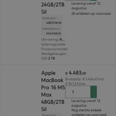
24GB/2TB
Levering vanaf 12.
augustus
Sil
26 artikelen op voorraad.
Productnr.:
4987518-03
Fabrikant-nr.:
MJLV4N/A
Uitvoering
:
Nederland
Schermgrootte
:
35,97 cm (14,2")
Processormodel
:
Apple M5 Pro-chip, 15-core
Werkgeheugen
:
24 GB
SSD
:
2 TB
€ 4.483,00
4
.
483
Apple
€
,
00
MacBook
Brutoprijs: € 5.424,43 incl.
€ 941,43 btw
Pro 16 M5
Max
48GB/2TB
Levering vanaf 12.
augustus
Sil
Nog slechts enkele
artikelen op voorraad.
Productnr.: