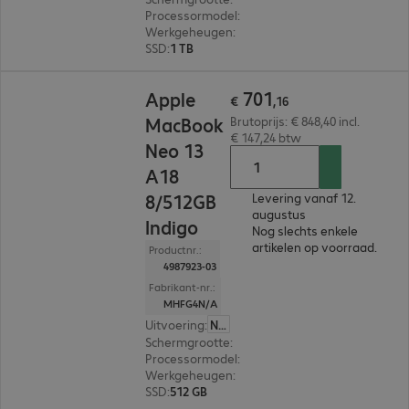
Processormodel
:
Apple M5 Chip, 10-Core
Werkgeheugen
:
16 GB
SSD
:
1 TB
€ 701,16
701
Apple
€
,
16
MacBook
Brutoprijs: € 848,40 incl.
€ 147,24 btw
Neo 13
A18
8/512GB
Levering vanaf 12.
augustus
Indigo
Nog slechts enkele
artikelen op voorraad.
Productnr.:
4987923-03
Fabrikant-nr.:
MHFG4N/A
Uitvoering
:
Nederland
Schermgrootte
:
33,0 cm (13,0")
Processormodel
:
Apple A18 Pro Chip, 6-core
Werkgeheugen
:
8 GB
SSD
:
512 GB