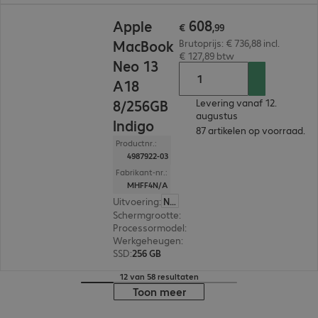
€ 608,99
608
Apple
€
,
99
MacBook
Brutoprijs: € 736,88 incl.
€ 127,89 btw
Neo 13
A18
8/256GB
Levering vanaf 12.
augustus
Indigo
87 artikelen op voorraad.
Productnr.:
4987922-03
Fabrikant-nr.:
MHFF4N/A
Uitvoering
:
Nederland
Schermgrootte
:
33,0 cm (13,0")
Processormodel
:
Apple A18 Pro Chip, 6-core
Werkgeheugen
:
8 GB
SSD
:
256 GB
12 van 58 resultaten
Toon meer