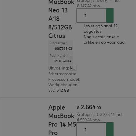
MacBook
Brutoprijs: € 849,41 incl.
€ 147,42 btw
Neo 13
A18
8/512GB
Levering vanaf 12.
augustus
Citrus
Nog slechts enkele
artikelen op voorraad.
Productnr.:
4987921-03
Fabrikant-nr.:
MHFE4N/A
Uitvoering
:
Nederland
Schermgrootte
:
33,0 cm (13,0")
Processormodel
:
Apple A18 Pro Chip, 6-core
Werkgeheugen
:
8 GB
SSD
:
512 GB
€ 2.664,00
2
.
664
Apple
€
,
00
MacBook
Brutoprijs: € 3.223,44 incl.
€ 559,44 btw
Pro 14 M5
Pro