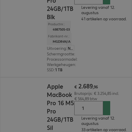
Pro
24GB/1TB
Levering vanaf 12.
augustus
Blk
41 artikelen op voorraad.
Productnr.:
4987505-03
Fabrikant-nr.:
MGDR4N/A
Uitvoering
:
Nederland
Schermgrootte
:
35,97 cm (14,2")
Processormodel
:
Apple M5 Pro-chip, 15-core
Werkgeheugen
:
24 GB
SSD
:
1 TB
€ 2.689,96
2
.
689
Apple
€
,
96
MacBook
Brutoprijs: € 3.254,85 incl.
€ 564,89 btw
Pro 16 M5
Pro
24GB/1TB
Levering vanaf 12.
augustus
Sil
33 artikelen op voorraad.