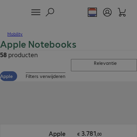
Mobility
Apple Notebooks
58
producten
Relevantie
Apple
Filters verwijderen
€ 3.781,00
3
.
781
Apple
€
,
00