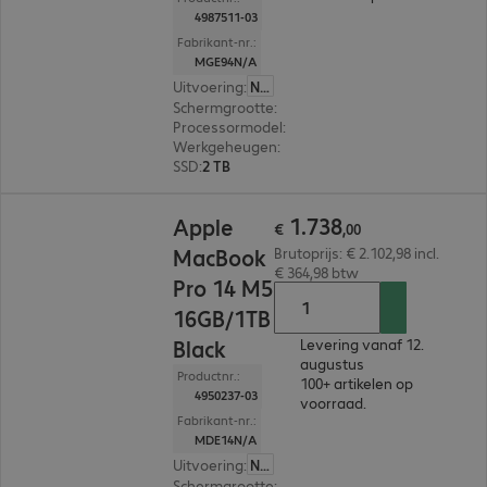
4987511-03
Fabrikant-nr.:
MGE94N/A
Uitvoering
:
Nederland
Schermgrootte
:
41,05 cm (16,2")
Processormodel
:
Apple M5 Max-chip, 18-core
Werkgeheugen
:
48 GB
SSD
:
2 TB
€ 1.738,00
1
.
738
Apple
€
,
00
MacBook
Brutoprijs: € 2.102,98 incl.
€ 364,98 btw
Pro 14 M5
16GB/1TB
Black
Levering vanaf 12.
augustus
Productnr.:
100+ artikelen op
4950237-03
voorraad.
Fabrikant-nr.:
MDE14N/A
Uitvoering
:
Nederland
Schermgrootte
:
35,97 cm (14,2")