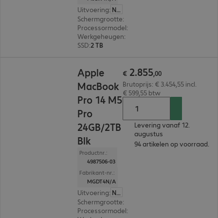
Uitvoering
:
Nederland
Schermgrootte
:
35,97 cm (14,2")
Processormodel
:
Apple M5 Pro-chip, 15-core
Werkgeheugen
:
24 GB
SSD
:
2 TB
€ 2.855,00
2
.
855
Apple
€
,
00
MacBook
Brutoprijs: € 3.454,55 incl.
€ 599,55 btw
Pro 14 M5
Pro
24GB/2TB
Levering vanaf 12.
augustus
Blk
94 artikelen op voorraad.
Productnr.:
4987506-03
Fabrikant-nr.:
MGDT4N/A
Uitvoering
:
Nederland
Schermgrootte
:
35,97 cm (14,2")
Processormodel
:
Apple M5 Pro-chip, 18-core