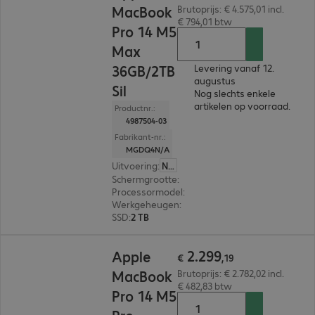
MacBook
Brutoprijs: € 4.575,01 incl.
€ 794,01 btw
Pro 14 M5
Max
36GB/2TB
Levering vanaf 12.
augustus
Sil
Nog slechts enkele
artikelen op voorraad.
Productnr.:
4987504-03
Fabrikant-nr.:
MGDQ4N/A
Uitvoering
:
Nederland
Schermgrootte
:
35,97 cm (14,2")
Processormodel
:
Apple M5 Max-chip, 18-core
Werkgeheugen
:
36 GB
SSD
:
2 TB
€ 2.299,19
2
.
299
Apple
€
,
19
MacBook
Brutoprijs: € 2.782,02 incl.
€ 482,83 btw
Pro 14 M5