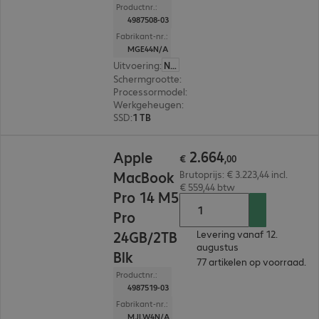
Productnr.:
4987508-03
Fabrikant-nr.:
MGE44N/A
Uitvoering
:
Nederland
Schermgrootte
:
41,05 cm (16,2")
Processormodel
:
Apple M5 Pro-chip, 18-core
Werkgeheugen
:
24 GB
SSD
:
1 TB
€ 2.664,00
2
.
664
Apple
€
,
00
MacBook
Brutoprijs: € 3.223,44 incl.
€ 559,44 btw
Pro 14 M5
Pro
24GB/2TB
Levering vanaf 12.
augustus
Blk
77 artikelen op voorraad.
Productnr.:
4987519-03
Fabrikant-nr.:
MJLW4N/A