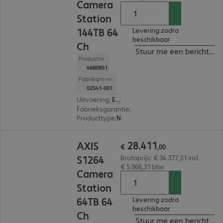
Camera
Station
144TB 64
Levering zodra
beschikbaar
Ch
Stuur me een bericht ind
Productnr.:
4680851
Fabrikant-nr.:
02541-001
Uitvoering
:
Europa
Fabrieksgarantie
:
5 jaar Carry-In (Details: zie w
Producttype
:
Network video recorder
€ 28.411,00
28
.
411
AXIS
€
,
00
S1264
Brutoprijs: € 34.377,31 incl.
€ 5.966,31 btw
Camera
Station
64TB 64
Levering zodra
beschikbaar
Ch
Stuur me een bericht ind