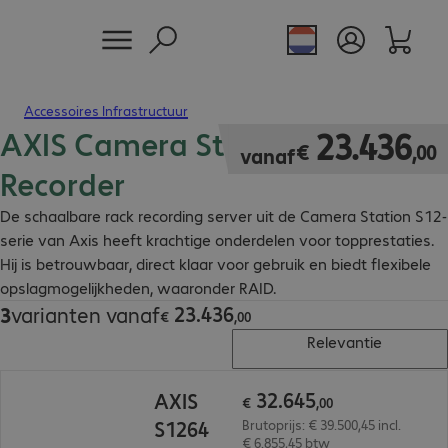
Accessoires Infrastructuur
AXIS Camera Station S12
€ 23.436,00
23
.
436
€
,
00
vanaf
Recorder
De schaalbare rack recording server uit de Camera Station S12-
serie van Axis heeft krachtige onderdelen voor topprestaties.
Hij is betrouwbaar, direct klaar voor gebruik en biedt flexibele
opslagmogelijkheden, waaronder RAID.
23
.
436
3
varianten vanaf
€ 23.436,00
€
,
00
Relevantie
€ 32.645,00
32
.
645
AXIS
€
,
00
S1264
Brutoprijs: € 39.500,45 incl.
€ 6.855,45 btw