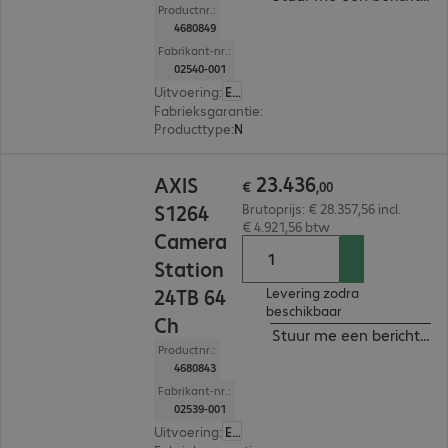
Productnr.:
4680849
Fabrikant-nr.:
02540-001
Uitvoering
:
Europa
Fabrieksgarantie
:
5 jaar Carry-In (Details: zie w
Producttype
:
Network video recorder
€ 23.436,00
23
.
436
AXIS
€
,
00
S1264
Brutoprijs: € 28.357,56 incl.
€ 4.921,56 btw
Camera
Station
24TB 64
Levering zodra
beschikbaar
Ch
Stuur me een bericht ind
Productnr.:
4680843
Fabrikant-nr.:
02539-001
Uitvoering
:
Europa