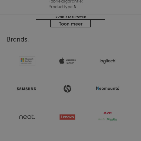
Fabrieksgarantie
:
5 jaar Carry-In (Details: zie w
Producttype
:
Network video recorder
3 van 3 resultaten
Toon meer
Brands.