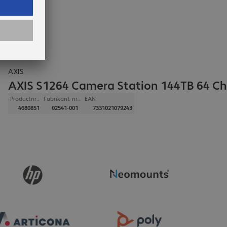
AXIS
AXIS S1264 Camera Station 144TB 64 Ch
Productnr.:
Fabrikant-nr.:
EAN
4680851
02541-001
7331021079243