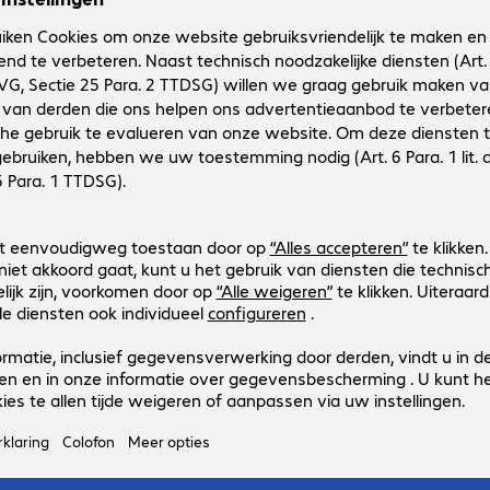
Productconfiguratie
32
.
645
€ 32.645,00
€
,
00
Brutoprijs: € 39.500,45 incl. € 6.855,45 btw
excl.
vaste
transactiekosten/verzendkosten
Bestel nu en we verzenden dit artikel zodra
het beschikbaar is.
Momenteel niet op voorraad.
Stuur me een bericht indien beschikbaar