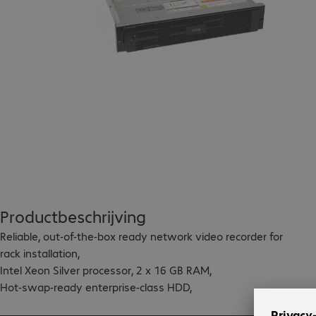
Productbeschrijving
Reliable, out-of-the-box ready network video recorder for 
rack installation,

Intel Xeon Silver processor, 2 x 16 GB RAM,

Hot-swap-ready enterprise-class HDD,

12 x 12 TB SATA HDD (144 TB), 120 TB usable storage 