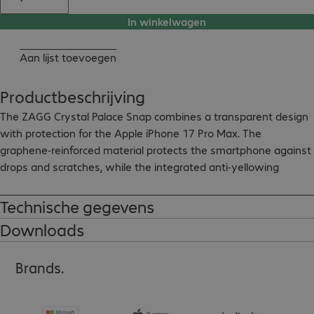
In winkelwagen
Aan lijst toevoegen
Productbeschrijving
The ZAGG Crystal Palace Snap combines a transparent design 
with protection for the Apple iPhone 17 Pro Max. The 
graphene-reinforced material protects the smartphone against 
drops and scratches, while the integrated anti-yellowing 
protection helps maintain transparency over time. MagSafe 
compatibility and support for wireless charging maintain full 
Technische gegevens
device functionality.
Downloads
Brands.