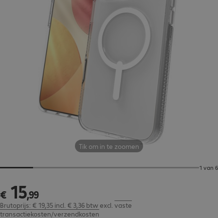
Tik om in te zoomen
1 van 6
15
€ 15,99
€
,
99
Brutoprijs: € 19,35 incl. € 3,36 btw
excl.
vaste
transactiekosten/verzendkosten