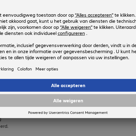
n,
n B-
iet
erd.
n
ische
gelde
g
erd.