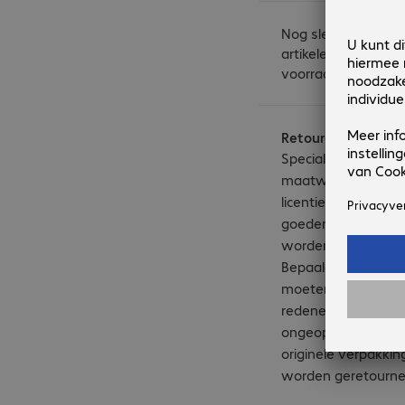
Nog slechts enkele
artikelen op
voorraad.
Retouren
Speciale
maatwerkproducte
licentieproducten e
goederen kunnen n
worden geretourne
Bepaalde producte
moeten om hygiën
redenen in de
ongeopende/verze
originele verpakkin
worden geretourne