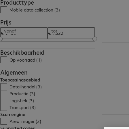
Producttype
Mobile data collection (3)
Prijs
vanaf
tot
€ 1.621,00
Beschikbaarheid
Op voorraad (1)
Algemeen
Toepassingsgebied
Detailhandel (3)
Productie (3)
Logistiek (3)
Transport (3)
Scan engine
€ 1.199,00
Area imager (2)
Supported codes