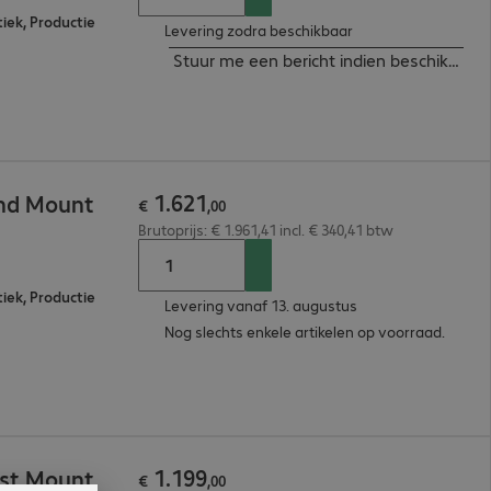
tiek, Productie
Levering zodra beschikbaar
Stuur me een bericht indien beschikbaar
1
.
621
nd Mount
€
,
00
Brutoprijs: € 1.961,41 incl. € 340,41 btw
tiek, Productie
Levering vanaf 13. augustus
Nog slechts enkele artikelen op voorraad.
1
.
199
ist Mount
€
,
00