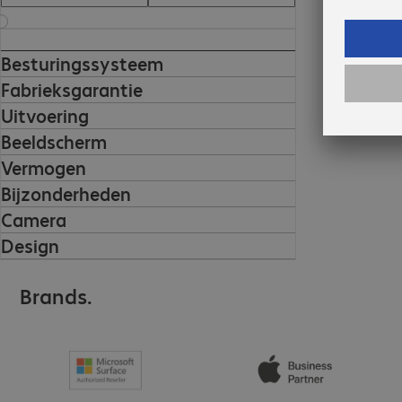
Besturingssysteem
Fabrieksgarantie
Uitvoering
Beeldscherm
Vermogen
Bijzonderheden
Camera
Design
Brands.