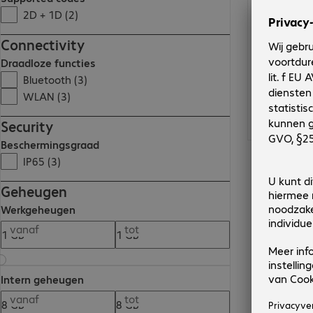
2D + 1D (2)
Connectivity
Draadloze functies
Bluetooth (3)
WLAN (3)
Security
Beschermingsgraad
IP65 (3)
Geheugen
Werkgeheugen
vanaf
tot
Intern geheugen
vanaf
tot