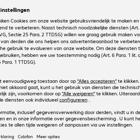
Productnr.:
Fabrikant-nr.:
4623236
WS5001-0W203D10EA6
Uitvoering
:
Europa
Toepassingsgebied
:
Detailhandel, Transport, Logis
Draadloze functies
:
WLAN, Bluetooth
Beschermingsgraad
:
IP65
Werkgeheugen
:
1 GB
3 van 3 resultate
Toon meer