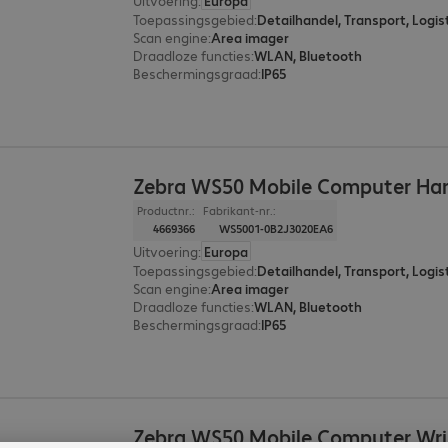
Uitvoering
:
Europa
Toepassingsgebied
:
Detailhandel, Transport, Logis
Scan engine
:
Area imager
Draadloze functies
:
WLAN, Bluetooth
Beschermingsgraad
:
IP65
Zebra WS50 Mobile Computer Ha
Productnr.:
Fabrikant-nr.:
4669366
WS5001-0B2J3020EA6
Uitvoering
:
Europa
Toepassingsgebied
:
Detailhandel, Transport, Logis
Scan engine
:
Area imager
Draadloze functies
:
WLAN, Bluetooth
Beschermingsgraad
:
IP65
Zebra WS50 Mobile Computer Wr