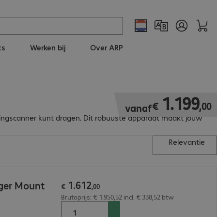
ts
Werken bij
Over ARP
€ 1.199,00
1
.
199
€
,
00
vanaf
s ringscanner kunt dragen. Dit robuuste apparaat maakt jouw
Relevantie
1
.
612
ger Mount
€
,
00
Brutoprijs: € 1.950,52 incl. € 338,52 btw