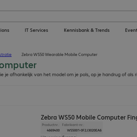
tions
IT Services
Kennisbank & Trends
Even
tratie
Zebra WS50 Wearable Mobile Computer
Computer
ie je afhankelijk van het model om je pols, op je handrug of al
Zebra WS50 Mobile Computer Fin
Productnr.:
Fabrikant-nr.:
4669400
WS5001-0F2J3020EA6