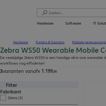
Hardware
Software
IT Solu
Hardware
Printers & Scanners
Mobiele gegevensregis
Terug naar startpagina
Zebra WS50 Wearable Mobile 
€ 1.199,00
De veelzijdige Zebra WS50 is een handige all-in-one wearable d
workflows nog efficiënter!
1
.
199
3
varianten vanaf
€
,
00
Filter
€ 1.612,00
Fabrikant
Zebra (3)