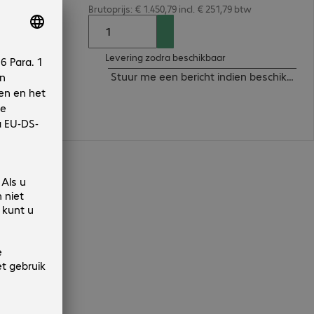
Brutoprijs: € 1.450,79 incl. € 251,79 btw
tiek, Productie
Levering zodra beschikbaar
Stuur me een bericht indien beschikbaar
n