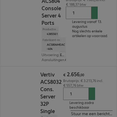
ACS804
€ 188,37 btw
Console
Server 4
Ports
Levering vanaf 13.
augustus
Productnr.:
Nog slechts enkele
4385561
artikelen op voorraad.
Fabrikant-nr.:
ACS804MEAC
-404
Uitvoering
:
Europa
Aansluitingen
:
4 x RJ45
€ 2.656,00
2
.
656
Vertiv
€
,
00
ACS8032
Brutoprijs: € 3.213,76 incl.
€ 557,76 btw
Cons.
Server
32P
Levering zodra
beschikbaar
Single
Stuur me een bericht ind