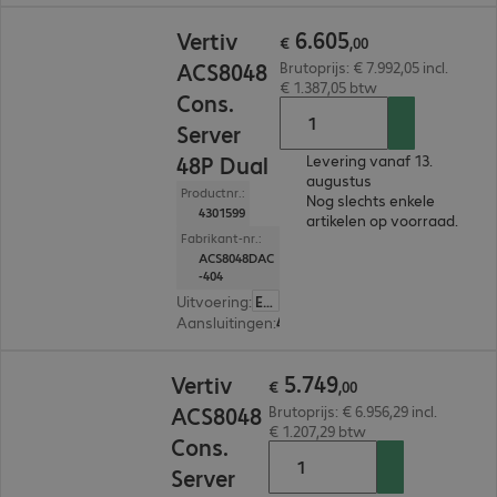
€ 6.605,00
6
.
605
Vertiv
€
,
00
ACS8048
Brutoprijs: € 7.992,05 incl.
€ 1.387,05 btw
Cons.
Server
48P Dual
Levering vanaf 13.
augustus
Productnr.:
Nog slechts enkele
4301599
artikelen op voorraad.
Fabrikant-nr.:
ACS8048DAC
-404
Uitvoering
:
Europa
Aansluitingen
:
48 x RJ45
€ 5.749,00
5
.
749
Vertiv
€
,
00
ACS8048
Brutoprijs: € 6.956,29 incl.
€ 1.207,29 btw
Cons.
Server