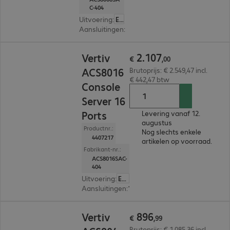
C-404
Uitvoering
:
Europa
Aansluitingen
:
8 x RJ45
€ 2.107,00
2
.
107
Vertiv
€
,
00
ACS8016
Brutoprijs: € 2.549,47 incl.
€ 442,47 btw
Console
Server 16
Ports
Levering vanaf 12.
augustus
Productnr.:
Nog slechts enkele
4407217
artikelen op voorraad.
Fabrikant-nr.:
ACS8016SAC-
404
Uitvoering
:
Europa
Aansluitingen
:
16 x RJ45
€ 896,99
896
Vertiv
€
,
99
Brutoprijs: € 1.085,36 incl.