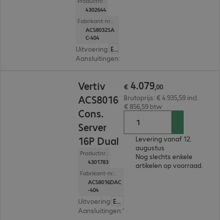
Productnr.:
4302644
Fabrikant-nr.:
ACS8032SA
C-404
Uitvoering
:
Europa
Aansluitingen
:
32 x RJ45
€ 4.079,00
4
.
079
Vertiv
€
,
00
ACS8016
Brutoprijs: € 4.935,59 incl.
€ 856,59 btw
Cons.
Server
16P Dual
Levering vanaf 12.
augustus
Productnr.:
Nog slechts enkele
4301783
artikelen op voorraad.
Fabrikant-nr.:
ACS8016DAC
-404
Uitvoering
:
Europa
Aansluitingen
:
16 x RJ45