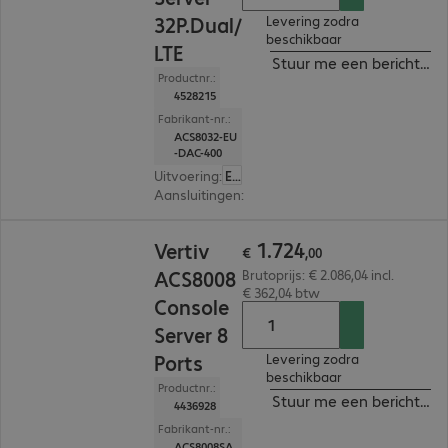
32P.Dual/
Levering zodra
beschikbaar
LTE
Stuur me een bericht ind
Productnr.:
4528215
Fabrikant-nr.:
ACS8032-EU
-DAC-400
Uitvoering
:
Europa
Aansluitingen
:
32 x RJ45
€ 1.724,00
1
.
724
Vertiv
€
,
00
ACS8008
Brutoprijs: € 2.086,04 incl.
€ 362,04 btw
Console
Server 8
Ports
Levering zodra
beschikbaar
Productnr.:
Stuur me een bericht ind
4436928
Fabrikant-nr.:
ACS8008SA