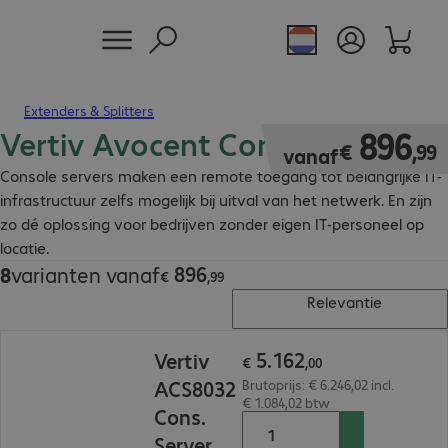
Extenders & Splitters
Vertiv Avocent Console Server
€ 896,99
896
€
,
99
vanaf
Console servers maken een remote toegang tot belangrijke IT-
infrastructuur zelfs mogelijk bij uitval van het netwerk. En zijn
zo dé oplossing voor bedrijven zonder eigen IT-personeel op
locatie.
896
8
varianten vanaf
€ 896,99
€
,
99
Relevantie
€ 5.162,00
5
.
162
Vertiv
€
,
00
ACS8032
Brutoprijs: € 6.246,02 incl.
€ 1.084,02 btw
Cons.
Server