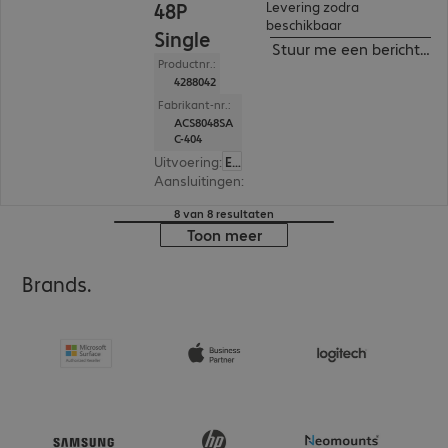
48P
Levering zodra
beschikbaar
Single
Stuur me een bericht ind
Productnr.:
4288042
Fabrikant-nr.:
ACS8048SA
C-404
Uitvoering
:
Europa
Aansluitingen
:
48 x RJ45
8 van 8 resultaten
Toon meer
Brands.