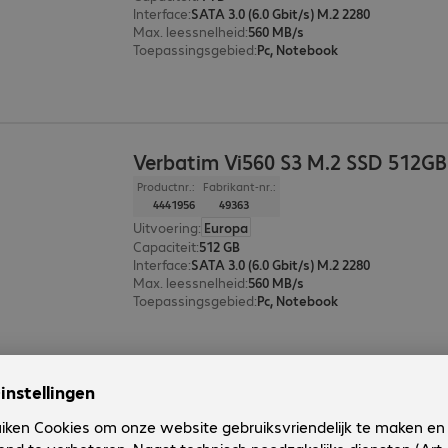
Interface
:
SATA 3.0 (6.0 Gbit/s) M.2 2280
Max. leessnelheid
:
560 MB/s
Toepassingsgebied
:
Pc, Notebook
Verbatim Vi560 S3 M.2 SSD 512GB
Productnr.:
Fabrikant-nr.:
4441956
49363
Uitvoering
:
Europa
Capaciteit
:
512 GB
Interface
:
SATA 3.0 (6.0 Gbit/s) M.2 2280
Max. leessnelheid
:
560 MB/s
Toepassingsgebied
:
Pc, Notebook
Verbatim Vi560 S3 M.2 SSD 256GB
Productnr.:
Fabrikant-nr.: