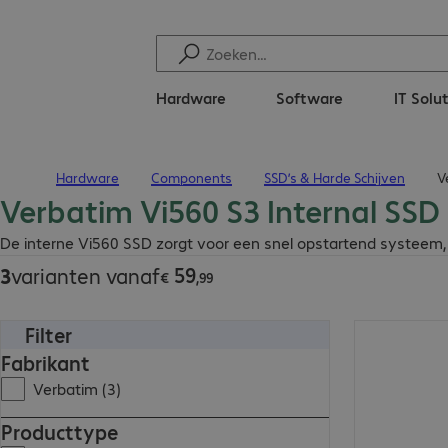
Hardware
Software
IT Solu
Hardware
Components
SSD’s & Harde Schijven
V
Terug naar startpagina
Verbatim Vi560 S3 Internal SSD
€ 59,99
De interne Vi560 SSD zorgt voor een snel opstartend systeem
59
3
varianten vanaf
€
,
99
Filter
€ 161,99
Fabrikant
Verbatim (3)
Producttype