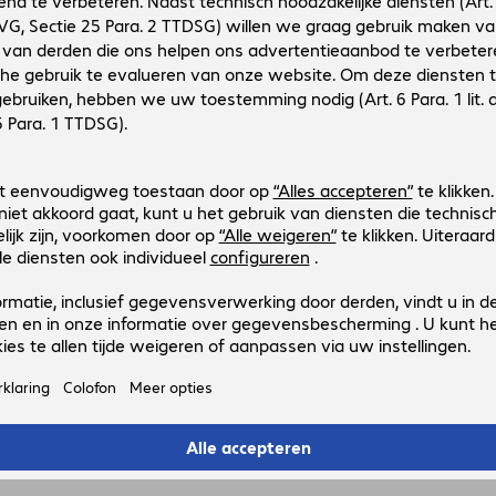
4441955
49362
Uitvoering
:
Europa
Capaciteit
:
256 GB
Interface
:
SATA 3.0 (6.0 Gbit/s) M.2 2280
Max. leessnelheid
:
560 MB/s
Toepassingsgebied
:
Pc, Notebook
3 van 3 resultate
Toon meer