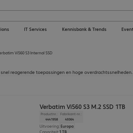
tions
IT Services
Kennisbank & Trends
Even
erbatim Vi560 S3 Internal SSD
, snel reagerende toepassingen en hoge overdrachtssnelheden.
Verbatim Vi560 S3 M.2 SSD 1TB
Productnr.:
Fabrikant-nr.:
4441958
49364
Uitvoering
:
Europa
Capaciteit
:
1 TB