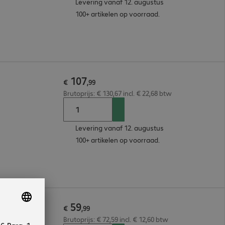
Levering vanaf 12. augustus
100+ artikelen op voorraad.
107
€
,
99
Brutoprijs: € 130,67 incl. € 22,68 btw
Levering vanaf 12. augustus
100+ artikelen op voorraad.
59
€
,
99
Brutoprijs: € 72,59 incl. € 12,60 btw