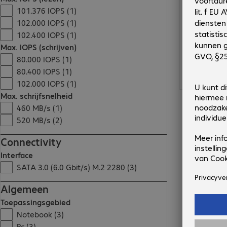
101.376 IOPS (1)
102.000 IOPS (1)
102.400 IOPS (1)
Max. IOPS (schrijven)
80.000 IOPS (1)
80.400 IOPS (1)
102.000 IOPS (1)
Max. schrijfsnelheid
460 MB/s (1)
520 MB/s (2)
Connectivity
Interface
SATA 3.0 (6.0 Gbit/s) M.2 2280 (3)
Algemeen
Toepassingsgebied
Notebook (3)
Pc (3)