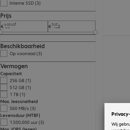
Interne SSD (3)
Prijs
vanaf
tot
€ 107,99
Beschikbaarheid
Op voorraad (3)
Vermogen
Capaciteit
256 GB (1)
512 GB (1)
1 TB (1)
Max. leessnelheid
560 MB/s (3)
€ 59,99
Levensduur (MTBF)
1.500.000 uur (3)
Max. IOPS (lezen)