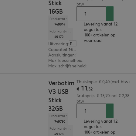
Stick
btw
16GB
Productnr.:
Levering vanaf 12.
749814
augustus
Fabrikant-nr.:
100+ artikelen op
49172
voorraad.
Uitvoering
:
Europa
Capaciteit
:
16 GB
Aansluitingen
:
1 x USB-A 3.0
Max. leessnelheid
:
60 MB/s
Max. schrijfsnelheid
:
12 MB/s
€ 11,32
Verbatim
Thuiskopie: € 0,40 (excl. btw)
11
€
,
32
V3 USB
Brutoprijs: € 13,70 incl. € 2,38
Stick
btw
32GB
Productnr.:
Levering vanaf 12.
749790
augustus
Fabrikant-nr.:
100+ artikelen op
49173