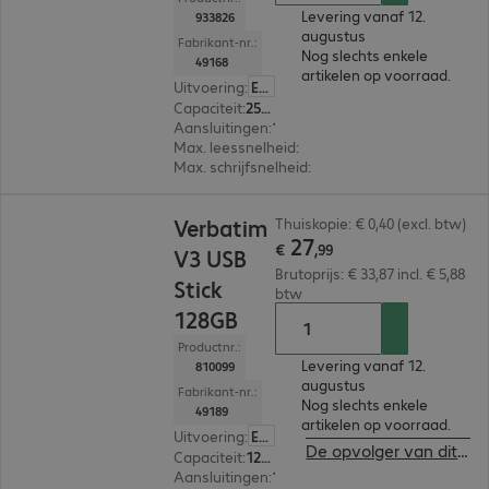
Levering vanaf 12.
933826
augustus
Fabrikant-nr.:
Nog slechts enkele
49168
artikelen op voorraad.
Uitvoering
:
Europa
Capaciteit
:
256 GB
Aansluitingen
:
1 x USB-A 3.0
Max. leessnelheid
:
120 MB/s
Max. schrijfsnelheid
:
25 MB/s
€ 27,99
Verbatim
Thuiskopie: € 0,40 (excl. btw)
27
€
,
99
V3 USB
Brutoprijs: € 33,87 incl. € 5,88
Stick
btw
128GB
Productnr.:
Levering vanaf 12.
810099
augustus
Fabrikant-nr.:
Nog slechts enkele
49189
artikelen op voorraad.
Uitvoering
:
Europa
De opvolger van dit product bekijken
Capaciteit
:
128 GB
Aansluitingen
:
1 x USB-A 3.0