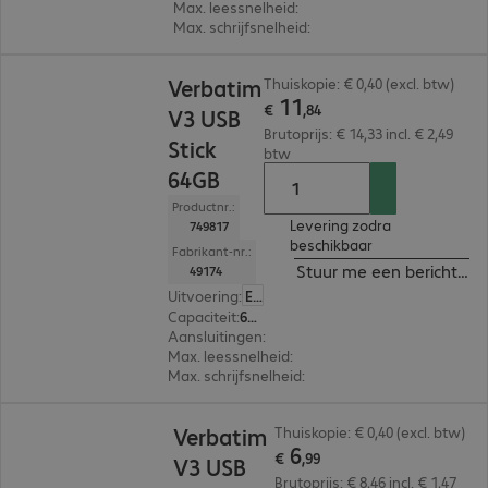
Max. leessnelheid
:
80 MB/s
Max. schrijfsnelheid
:
25 MB/s
€ 11,84
Verbatim
Thuiskopie: € 0,40 (excl. btw)
11
€
,
84
V3 USB
Brutoprijs: € 14,33 incl. € 2,49
Stick
btw
64GB
Productnr.:
Levering zodra
749817
beschikbaar
Fabrikant-nr.:
Stuur me een bericht ind
49174
Uitvoering
:
Europa
Capaciteit
:
64 GB
Aansluitingen
:
1 x USB-A 3.0
Max. leessnelheid
:
80 MB/s
Max. schrijfsnelheid
:
25 MB/s
€ 6,99
Verbatim
Thuiskopie: € 0,40 (excl. btw)
6
€
,
99
V3 USB
Brutoprijs: € 8,46 incl. € 1,47