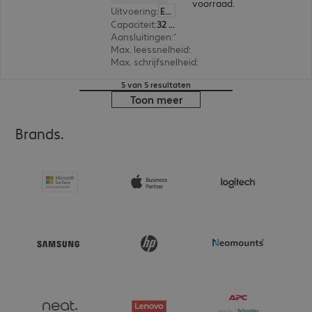
voorraad.
Uitvoering
:
Europa
Capaciteit
:
32 GB
Aansluitingen
:
1 x USB-A 3.0
Max. leessnelheid
:
80 MB/s
Max. schrijfsnelheid
:
25 MB/s
5 van 5 resultaten
Toon meer
Brands.