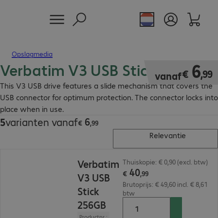
Opslagmedia
Verbatim V3 USB Stick
€ 6,99
6
€
,
99
vanaf
This V3 USB drive features a slide mechanism that covers the
USB connector for optimum protection. The connector locks into
place when in use.
6
5
varianten vanaf
€ 6,99
€
,
99
Relevantie
€ 40,99
Verbatim
Thuiskopie: € 0,90 (excl. btw)
40
€
,
99
V3 USB
Brutoprijs: € 49,60 incl. € 8,61
Stick
btw
256GB
Productnr.: