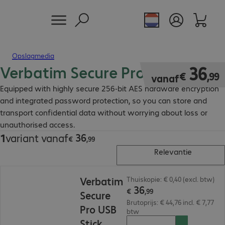
Opslagmedia
Verbatim Secure Pro USB Stick
€ 36,99
36
€
,
99
vanaf
Equipped with highly secure 256-bit AES hardware encryption
and integrated password protection, so you can store and
transport confidential data without worrying about loss or
unauthorised access.
36
1
variant vanaf
€ 36,99
€
,
99
Relevantie
€ 36,99
Verbatim
Thuiskopie: € 0,40 (excl. btw)
36
€
,
99
Secure
Brutoprijs: € 44,76 incl. € 7,77
Pro USB
btw
Stick