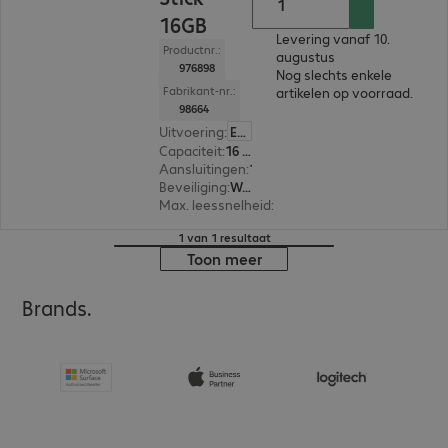
16GB
Levering vanaf 10.
Productnr.:
augustus
976898
Nog slechts enkele
Fabrikant-nr.:
artikelen op voorraad.
98664
Uitvoering
:
Europa
Capaciteit
:
16 GB
Aansluitingen
:
1 x USB-A 3.0
Beveiliging
:
Wachtwoordbeveiliging, 256-bit AES-versleuteling
Max. leessnelheid
:
100 MB/s
1 van 1 resultaat
Toon meer
Brands.