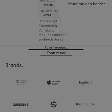
Productnr.:
Stuur me een bericht ind
993710
Fabrikant-nr.:
47041
Uitvoering
:
Europa
Capaciteit
:
32 GB
Vormfactor
:
microSDHC
Max. leessnelheid
:
90 MB/s
Snelheidsklasse
:
Class 10
1 van 1 resultaat
Toon meer
Brands.