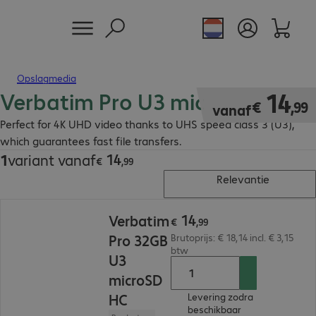
Opslagmedia
Verbatim Pro U3 microSD
€ 14,99
14
€
,
99
vanaf
Perfect for 4K UHD video thanks to UHS speed class 3 (U3),
which guarantees fast file transfers.
14
1
variant vanaf
€ 14,99
€
,
99
Relevantie
€ 14,99
14
Verbatim
€
,
99
Pro 32GB
Brutoprijs: € 18,14 incl. € 3,15
btw
U3
microSD
HC
Levering zodra
beschikbaar