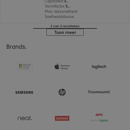
Capaciteit
:
32 GB
Vormfactor
:
SDHC
Max. leessnelheid
:
45 MB/s
Snelheidsklasse
:
Class 10
2 van 2 resultaten
Toon meer
Brands.