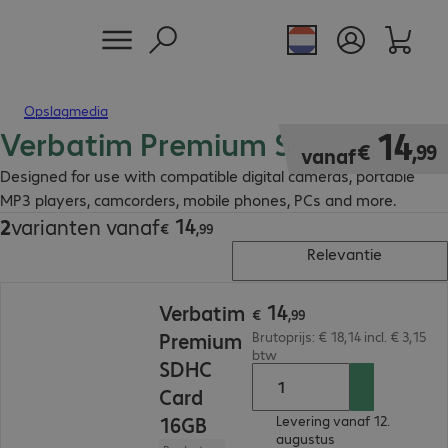
Opslagmedia
Verbatim Premium SD
€ 14,99
14
€
,
99
vanaf
Designed for use with compatible digital cameras, portable
MP3 players, camcorders, mobile phones, PCs and more.
14
2
varianten vanaf
€ 14,99
€
,
99
Relevantie
€ 14,99
14
Verbatim
€
,
99
Premium
Brutoprijs: € 18,14 incl. € 3,15
btw
SDHC
Card
16GB
Levering vanaf 12.
augustus