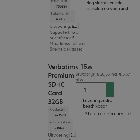
Productnr.:
Nog slechts enkele
765294
artikelen op voorraad.
Fabrikant-nr.:
43962
Uitvoering
:
Europa
Capaciteit
:
16 GB
Vormfactor
:
SDHC
Max. leessnelheid
:
45 MB/s
Snelheidsklasse
:
Class 10
€ 16,99
16
Verbatim
€
,
99
Premium
Brutoprijs: € 20,56 incl. € 3,57
btw
SDHC
Card
32GB
Levering zodra
beschikbaar
Productnr.:
Stuur me een bericht ind
743578
Fabrikant-nr.:
43963
Uitvoering
:
Europa