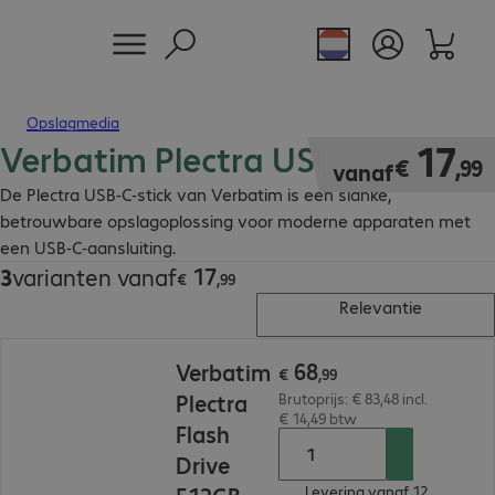
Opslagmedia
Verbatim Plectra USB-C-stick
€ 17,99
17
€
,
99
vanaf
De Plectra USB-C-stick van Verbatim is een slanke,
betrouwbare opslagoplossing voor moderne apparaten met
een USB-C-aansluiting.
17
3
varianten vanaf
€ 17,99
€
,
99
Relevantie
€ 68,99
68
Verbatim
€
,
99
Plectra
Brutoprijs: € 83,48 incl.
€ 14,49 btw
Flash
Drive
Levering vanaf 12.