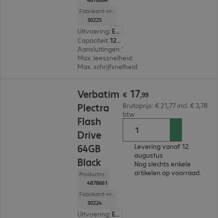
Fabrikant-nr.:
30225
Uitvoering
:
Europa
Capaciteit
:
128 GB
Aansluitingen
:
1 x USB-C 3.2
Max. leessnelheid
:
100 MB/s
Max. schrijfsnelheid
:
25 MB/s
€ 17,99
17
Verbatim
€
,
99
Plectra
Brutoprijs: € 21,77 incl. € 3,78
btw
Flash
Drive
64GB
Levering vanaf 12.
augustus
Black
Nog slechts enkele
artikelen op voorraad.
Productnr.:
4878661
Fabrikant-nr.:
30224
Uitvoering
:
Europa