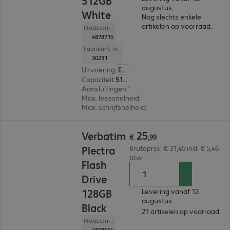
512GB
augustus
White
Nog slechts enkele
artikelen op voorraad.
Productnr.:
4878715
Fabrikant-nr.:
30231
Uitvoering
:
Europa
Capaciteit
:
512 GB
Aansluitingen
:
1 x USB-C 3.2
Max. leessnelheid
:
100 MB/s
Max. schrijfsnelheid
:
25 MB/s
€ 25,99
25
Verbatim
€
,
99
Plectra
Brutoprijs: € 31,45 incl. € 5,46
btw
Flash
Drive
128GB
Levering vanaf 12.
augustus
Black
21 artikelen op voorraad.
Productnr.:
4878664