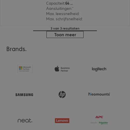
Capaciteit
:
64 GB
Aansluitingen
:
1 x USB-C 3.2
Max. leessnelheid
:
100 MB/s
Max. schrijfsnelheid
:
25 MB/s
3 van 3 resultaten
Toon meer
Brands.