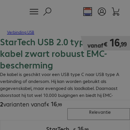
Verbinding USB
StarTech USB 2.0 type C - A
€ 16,99
16
€
,
99
vanaf
kabel zwart robuust EMC-
bescherming
De kabel is geschikt voor een USB type C naar USB type A
verbinding of andersom. Hij kan worden gebruikt als
gegevenskabel, maar evengoed als laadkabel. Daarnaast
doorstaat hij tot wel 10.000 buigingen en biedt hij EMC-
bescherming.
16
2
varianten vanaf
€ 16,99
€
,
99
Relevantie
€ 16,99
16
StarTech
€
,
99