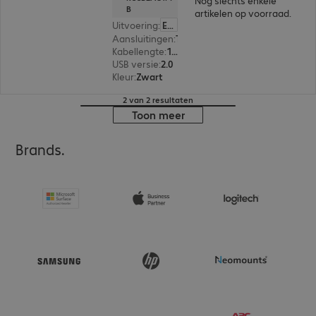
Nog slechts enkele
B
artikelen op voorraad.
Uitvoering
:
Europa
Aansluitingen
:
Type-C | Type-A
Kabellengte
:
1 m
USB versie
:
2.0
Kleur
:
Zwart
2 van 2 resultaten
Toon meer
Brands.