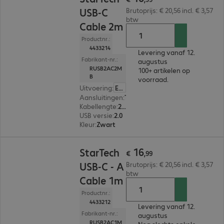
USB-C
Brutoprijs: € 20,56 incl. € 3,57
btw
Cable 2m
Productnr.:
4433214
Levering vanaf 12.
Fabrikant-nr.:
augustus
RUSB2AC2M
100+ artikelen op
B
voorraad.
Uitvoering
:
Europa
Aansluitingen
:
Type-C | Type-A
Kabellengte
:
2 m
USB versie
:
2.0
Kleur
:
Zwart
€ 16,99
16
StarTech
€
,
99
USB-C - A
Brutoprijs: € 20,56 incl. € 3,57
btw
Cable 1m
Productnr.:
4433212
Levering vanaf 12.
Fabrikant-nr.:
augustus
RUSB2AC1M