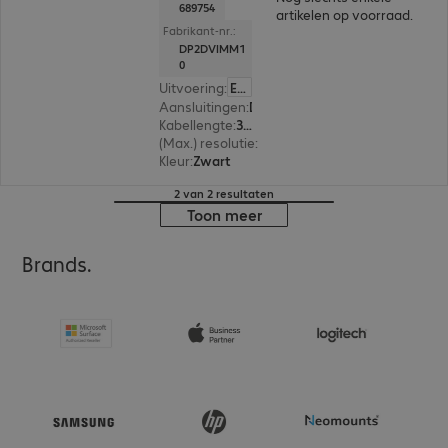
689754
artikelen op voorraad.
Fabrikant-nr.:
DP2DVIMM1
0
Uitvoering
:
Europa
Aansluitingen
:
DisplayPort | DVI-D
Kabellengte
:
3 m
(Max.) resolutie
:
1.920 x 1.200 pixels bij 60 Hz
Kleur
:
Zwart
2 van 2 resultaten
Toon meer
Brands.