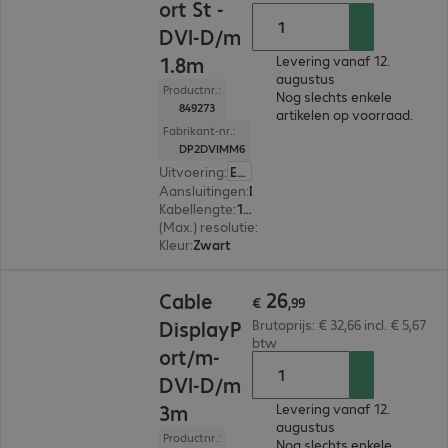
ort St -
DVI-D/m
1.8m
Levering vanaf 12.
augustus
Productnr.:
Nog slechts enkele
849273
artikelen op voorraad.
Fabrikant-nr.:
DP2DVIMM6
Uitvoering
:
Europa
Aansluitingen
:
DisplayPort | DVI-D
Kabellengte
:
1,8 m
(Max.) resolutie
:
1.920 x 1.200 pixels bij 60 Hz
Kleur
:
Zwart
€ 26,99
26
Cable
€
,
99
DisplayP
Brutoprijs: € 32,66 incl. € 5,67
btw
ort/m-
DVI-D/m
3m
Levering vanaf 12.
augustus
Productnr.:
Nog slechts enkele