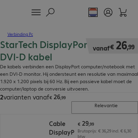
Verbinding Pc
StarTech DisplayPort - passieve
€ 26,99
26
€
,
99
vanaf
DVI-D kabel
De kabels verbinden een DisplayPort computer/notebook met
een DVI-D monitor. Hij ondersteunt een resolutie van maximaal
1.920 x 1.200 pixels bij 60 Hz. Bij een passieve kabel moet de
computer/laptop de conversie uitvoeren.
26
2
varianten vanaf
€ 26,99
€
,
99
Relevantie
€ 29,99
29
Cable
€
,
99
DisplayP
Brutoprijs: € 36,29 incl. € 6,30
btw