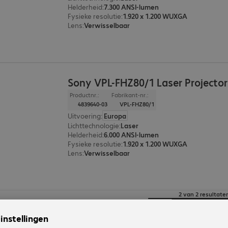
Helderheid
:
7.300 ANSI-lumen
Fysieke resolutie
:
1.920 x 1.200 WUXGA
Lens
:
Verwisselbaar
Sony VPL-FHZ80/1 Laser Projector
Productnr.:
Fabrikant-nr.:
4839640-03
VPL-FHZ80/1
Uitvoering
:
Europa
Lichttechnologie
:
Laser
Helderheid
:
6.000 ANSI-lumen
Fysieke resolutie
:
1.920 x 1.200 WUXGA
Lens
:
Verwisselbaar
2 van 2 resultate
Toon meer