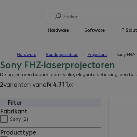
Hardware
Software
IT Solu
Hardware
Randapparatuur
Projectors
Sony FHZ-l
Terug naar startpagina
Sony FHZ-laserprojectoren
€ 4.311,00
De projectoren hebben een slanke, elegante behuizing, een held
4
.
311
2
varianten vanaf
€
,
00
Filter
€ 4.905,00
Fabrikant
Sony (2)
Producttype