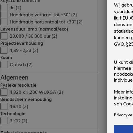
Keystone correctie
Ja (2)
Handmatig verticaal tot ±30° (2)
Handmatig horizontaal tot ±30° (2)
Levensduur lamp (normaal/eco)
20.000 / 30.000 uur (2)
Projectieverhouding
1,39 - 2,23 (2)
Zoom
Optisch (2)
Algemeen
Fysieke resolutie
1.920 x 1.200 WUXGA (2)
Beeldschermverhouding
16:10 (2)
Technologie
3LCD (2)