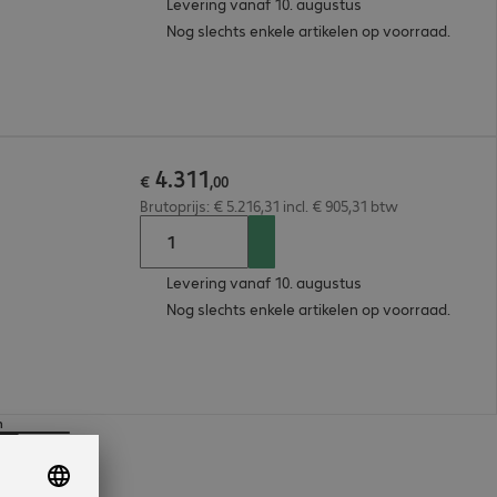
Levering vanaf 10. augustus
Nog slechts enkele artikelen op voorraad.
4
.
311
€
,
00
Brutoprijs: € 5.216,31 incl. € 905,31 btw
Levering vanaf 10. augustus
Nog slechts enkele artikelen op voorraad.
n