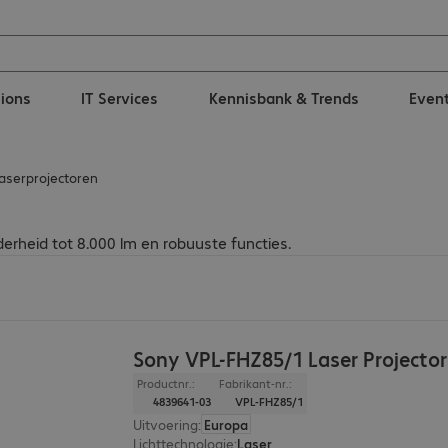
tions
IT Services
Kennisbank & Trends
Even
aserprojectoren
erheid tot 8.000 lm en robuuste functies.
Sony VPL-FHZ85/1 Laser Projector
Productnr.:
Fabrikant-nr.:
4839641-03
VPL-FHZ85/1
Uitvoering
:
Europa
Lichttechnologie
:
Laser