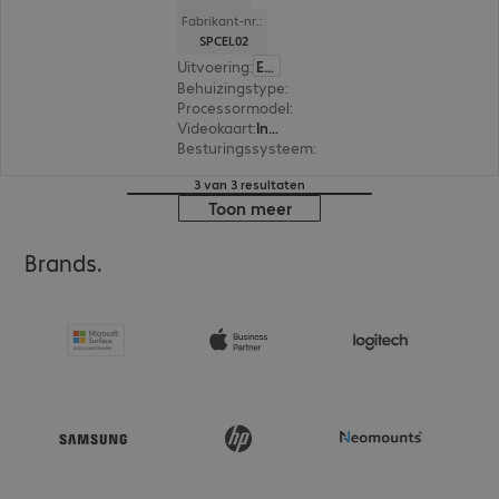
Fabrikant-nr.:
SPCEL02
Uitvoering
:
Europa
Behuizingstype
:
Midi housing
Processormodel
:
Intel Celeron J6412, 2,0 GHz
Videokaart
:
Intel UHD Graphics
Besturingssysteem
:
Zonder
3 van 3 resultaten
Toon meer
Brands.