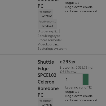
augustus
PC
Nog slechts enkele
artikelen op voorraad.
Productnr.:
4871746
Fabrikant-nr.:
SPCEL03
Uitvoering
:
Europa
Behuizingstype
:
Midi housing
Processormodel
:
Intel Atom x6413E, 1,5 GHz
Videokaart
:
Intel UHD Graphics
Besturingssysteem
:
Zonder
€ 293,99
293
Shuttle
€
,
99
Edge
Brutoprijs: € 355,73 incl.
€ 61,74 btw
SPCEL02
Celeron
Barebone
Levering vanaf 12.
augustus
PC
Nog slechts enkele
artikelen op voorraad.
Productnr.:
4871717