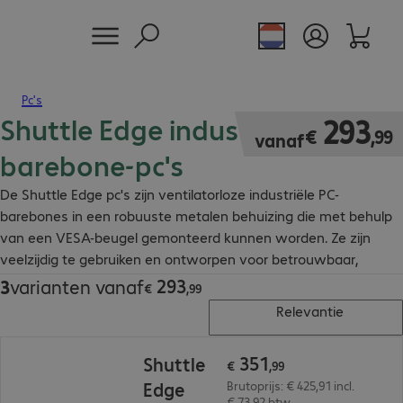
Pc's
Shuttle Edge industriële
€ 293,99
293
€
,
99
vanaf
barebone-pc's
De Shuttle Edge pc's zijn ventilatorloze industriële PC-
barebones in een robuuste metalen behuizing die met behulp
van een VESA-beugel gemonteerd kunnen worden. Ze zijn
veelzijdig te gebruiken en ontworpen voor betrouwbaar,
onderhoudsvrij langdurig gebruik tot 40 °C
293
3
varianten vanaf
€ 293,99
€
,
99
Relevantie
€ 351,99
351
Shuttle
€
,
99
Edge
Brutoprijs: € 425,91 incl.
€ 73,92 btw