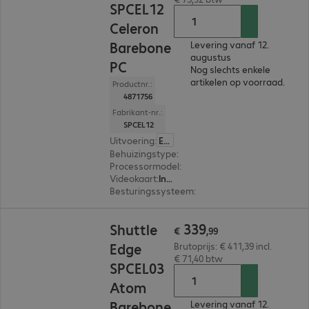
SPCEL12
Celeron
Barebone
Levering vanaf 12.
augustus
PC
Nog slechts enkele
artikelen op voorraad.
Productnr.:
4871756
Fabrikant-nr.:
SPCEL12
Uitvoering
:
Europa
Behuizingstype
:
Midi housing
Processormodel
:
Intel Celeron J6412, 2,0 GHz
Videokaart
:
Intel UHD Graphics
Besturingssysteem
:
Zonder
€ 339,99
339
Shuttle
€
,
99
Edge
Brutoprijs: € 411,39 incl.
€ 71,40 btw
SPCEL03
Atom
Barebone
Levering vanaf 12.