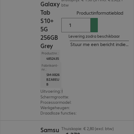
Galaxy
btw
Tab
(
PDF,
Productinformatieblad
S10+
5G
256GB
Levering zodra beschikbaar
Stuur me een bericht indien b
Grey
Productnr.:
4852435
Fabrikant-
nr.:
SM-X826
BZAREU
B
Uitvoering
:
Europa
Schermgrootte
:
31,5 cm (12,4")
Processormodel
:
MediaTek Dimensity 9300+
Werkgeheugen
:
12 GB
Draadloze functies
:
WLAN, Bluetooth, WWAN, GPS
€ 1.370,78
Samsu
Thuiskopie: € 2,80 (excl. btw)