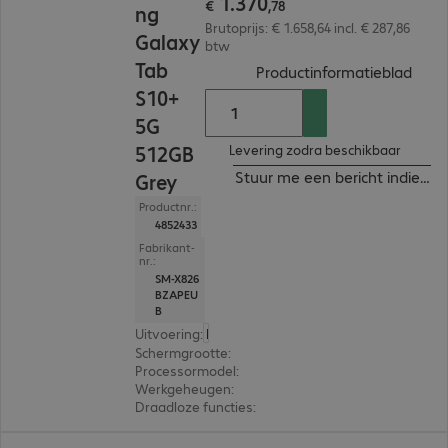
1
.
370
€
,
78
ng
Brutoprijs: € 1.658,64 incl. € 287,86
Galaxy
btw
Tab
(
PDF,
Productinformatieblad
S10+
5G
512GB
Levering zodra beschikbaar
Stuur me een bericht indien b
Grey
Productnr.:
4852433
Fabrikant-
nr.:
SM-X826
BZAPEU
B
Uitvoering
:
Europa
Schermgrootte
:
31,5 cm (12,4")
Processormodel
:
MediaTek Dimensity 9300+
Werkgeheugen
:
12 GB
Draadloze functies
:
WLAN, Bluetooth, WWAN, GPS
€ 1.113,41