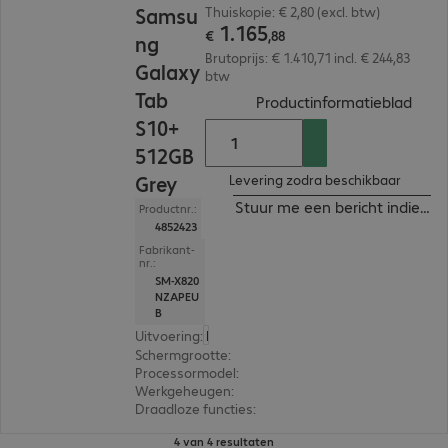
Samsu
Thuiskopie: € 2,80 (excl. btw)
1
.
165
€
,
88
ng
Brutoprijs: € 1.410,71 incl. € 244,83
Galaxy
btw
Tab
(
PDF,
Productinformatieblad
S10+
512GB
Grey
Levering zodra beschikbaar
Stuur me een bericht indien b
Productnr.:
4852423
Fabrikant-
nr.:
SM-X820
NZAPEU
B
Uitvoering
:
Europa
Schermgrootte
:
31,5 cm (12,4")
Processormodel
:
MediaTek Dimensity 9300
Werkgeheugen
:
12 GB
Draadloze functies
:
GPS, WLAN, Bluetooth
4 van 4 resultaten