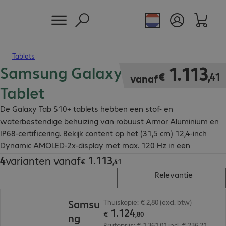
Tablets
Samsung Galaxy Tab S10+
€ 1.113,41
1
.
113
€
,
41
vanaf
Tablet
De Galaxy Tab S10+ tablets hebben een stof- en
waterbestendige behuizing van robuust Armor Aluminium en
IP68-certificering. Bekijk content op het (31,5 cm) 12,4-inch
Dynamic AMOLED-2x-display met max. 120 Hz in een
fantastische beeldkwaliteit.
1
.
113
4
varianten vanaf
€ 1.113,41
€
,
41
Relevantie
€ 1.124,80
Samsu
Thuiskopie: € 2,80 (excl. btw)
1
.
124
€
,
80
ng
Brutoprijs: € 1.361,01 incl. € 236,21