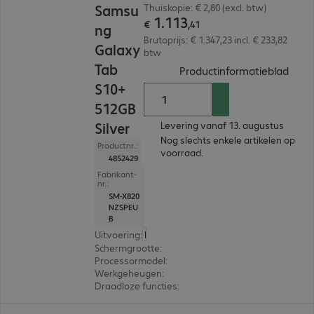
Samsu
Thuiskopie: € 2,80 (excl. btw)
1
.
113
€
,
41
ng
Brutoprijs: € 1.347,23 incl. € 233,82
Galaxy
btw
Tab
(
PDF,
Productinformatieblad
S10+
512GB
Silver
Levering vanaf 13. augustus
Nog slechts enkele artikelen op
Productnr.:
voorraad.
4852429
Fabrikant-
nr.:
SM-X820
NZSPEU
B
Uitvoering
:
Europa
Schermgrootte
:
31,5 cm (12,4")
Processormodel
:
MediaTek Dimensity 9300
Werkgeheugen
:
12 GB
Draadloze functies
:
GPS, WLAN, Bluetooth
€ 1.165,88