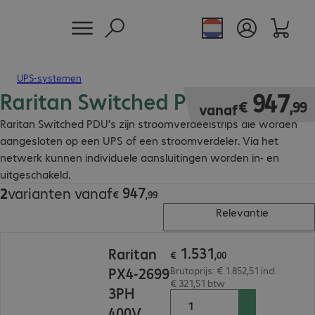
UPS-systemen
Raritan Switched PDU
€ 947,99
947
€
,
99
vanaf
Raritan Switched PDU's zijn stroomverdeelstrips die worden
aangesloten op een UPS of een stroomverdeler. Via het
netwerk kunnen individuele aansluitingen worden in- en
uitgeschakeld.
947
2
varianten vanaf
€ 947,99
€
,
99
Relevantie
€ 1.531,00
1
.
531
Raritan
€
,
00
PX4-2699
Brutoprijs: € 1.852,51 incl.
€ 321,51 btw
3PH
400V