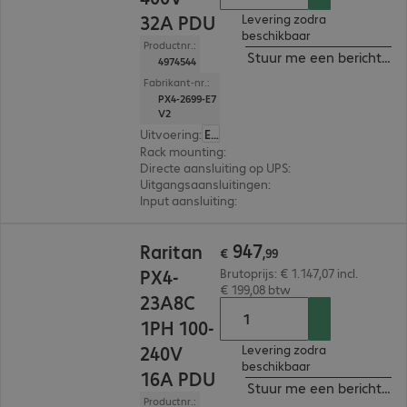
32A PDU
Levering zodra
beschikbaar
Productnr.:
Stuur me een bericht ind
4974544
Fabrikant-nr.:
PX4-2699-E7
V2
Uitvoering
:
Europa
Rack mounting
:
Vertical
Directe aansluiting op UPS
:
Ja
Uitgangsaansluitingen
:
18 x C13 en 18 x C13/C19
Input aansluiting
:
IEC 309, 400 V, 32 A (red)
€ 947,99
947
Raritan
€
,
99
PX4-
Brutoprijs: € 1.147,07 incl.
€ 199,08 btw
23A8C
1PH 100-
240V
Levering zodra
beschikbaar
16A PDU
Stuur me een bericht ind
Productnr.: