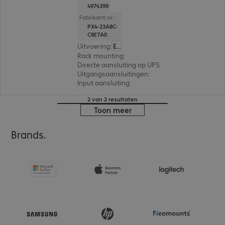
4974399
Fabrikant-nr.:
PX4-23A8C-
C8E7A0
Uitvoering
:
Europa
Rack mounting
:
Vertical
Directe aansluiting op UPS
:
Ja
Uitgangsaansluitingen
:
12 x C13 en 12 x C13/C19
Input aansluiting
:
IEC 320-C20, 230 V
2 van 2 resultaten
Toon meer
Brands.