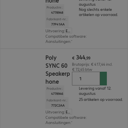
hone
augustus
Productnr.:
Nog slechts enkele
4778948
artikelen op voorraad.
Fabrikant-nr.:
77P41AA
Uitvoering
:
Europa
Compatibele software
:
Microsoft Teams, Cisc
Aansluitingen
:
1 x USB-C, 1 x USB-A
€ 344,99
344
Poly
€
,
99
SYNC 60
Brutoprijs: € 417,44 incl.
€ 72,45 btw
Speakerp
hone
Levering vanaf 12.
Productnr.:
augustus
4778946
25 artikelen op voorraad.
Fabrikant-nr.:
772C2AA
Uitvoering
:
Europa
Compatibele software
:
Microsoft Teams, Cisc
Aansluitingen
:
1 x USB-C, 1 x USB-A