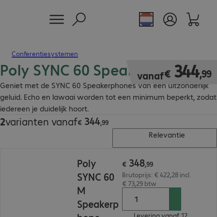
Conferentiesystemen
Poly SYNC 60 Speakerphones
€ 344,99
344
€
,
99
vanaf
Geniet met de SYNC 60 Speakerphones van een uitzonderlijk
geluid. Echo en lawaai worden tot een minimum beperkt, zodat
iedereen je duidelijk hoort.
344
2
varianten vanaf
€ 344,99
€
,
99
Relevantie
€ 348,99
348
Poly
€
,
99
SYNC 60
Brutoprijs: € 422,28 incl.
€ 73,29 btw
M
Speakerp
Levering vanaf 12.