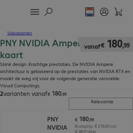
Videokaarten
PNY NVIDIA Ampere grafische
€ 180,99
180
€
,
99
vanaf
kaart
Slank design. Krachtige prestaties. De NVIDIA Ampere
architectuur is gebaseerd op de prestaties van NVIDIA RTX en
maakt de weg vrij voor de volgende generatie versnelde
Visual Computings.
180
2
varianten vanaf
€ 180,99
€
,
99
Relevantie
€ 180,99
180
PNY
€
,
99
NVIDIA
Brutoprijs: € 219,00 incl.
€ 38,01 btw