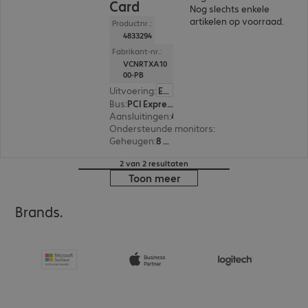
Card
Nog slechts enkele
artikelen op voorraad.
Productnr.:
4833294
Fabrikant-nr.:
VCNRTXA10
00-PB
Uitvoering
:
Europa
Bus
:
PCI Express x16
Aansluitingen
:
4 x Mini-DisplayPort
Ondersteunde monitors
:
4
Geheugen
:
8 GB
2 van 2 resultaten
Toon meer
Brands.