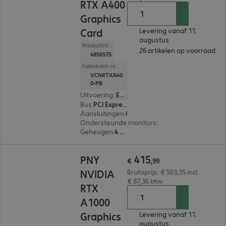
RTX A400
Graphics
Card
Levering vanaf 11.
augustus
Productnr.:
26 artikelen op voorraad.
4856575
Fabrikant-nr.:
VCNRTXA40
0-PB
Uitvoering
:
Europa
Bus
:
PCI Express x16
Aansluitingen
:
4 x Mini-DisplayPort
Ondersteunde monitors
:
4
Geheugen
:
4 GB
€ 415,99
415
PNY
€
,
99
NVIDIA
Brutoprijs: € 503,35 incl.
€ 87,36 btw
RTX
A1000
Graphics
Levering vanaf 11.
augustus