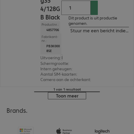
g35
4/128G
B Black
Dit product is uit productie
genomen.
Productnr.:
Stuur me een bericht indien b
4857706
Fabrikant-
nr.:
PB3K000
8SE
Uitvoering
:
Europa
Schermgrootte
:
17,0 cm (6,7")
Intern geheugen
:
128 GB
Aantal SIM-kaarten
:
2 (Dual SIM)
Camera aan de achterkant
:
Dual
1 van 1 resultaat
Toon meer
Brands.