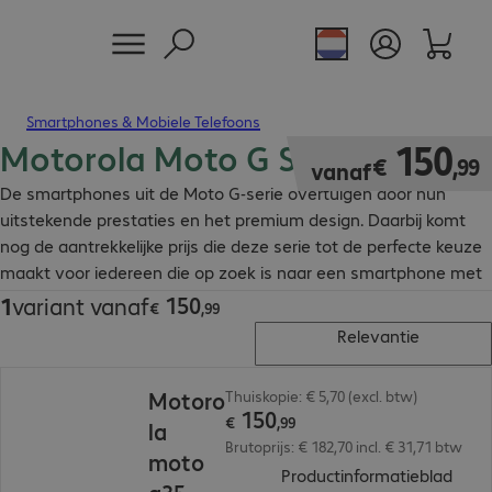
Smartphones & Mobiele Telefoons
Motorola Moto G Smartphone
€ 150,99
150
€
,
99
vanaf
De smartphones uit de Moto G-serie overtuigen door hun
uitstekende prestaties en het premium design. Daarbij komt
nog de aantrekkelijke prijs die deze serie tot de perfecte keuze
maakt voor iedereen die op zoek is naar een smartphone met
premium features en top technologie.
150
1
variant vanaf
€ 150,99
€
,
99
Relevantie
€ 150,99
Motoro
Thuiskopie: € 5,70 (excl. btw)
150
€
,
99
la
Brutoprijs: € 182,70 incl. € 31,71 btw
moto
(
PDF,
Productinformatieblad