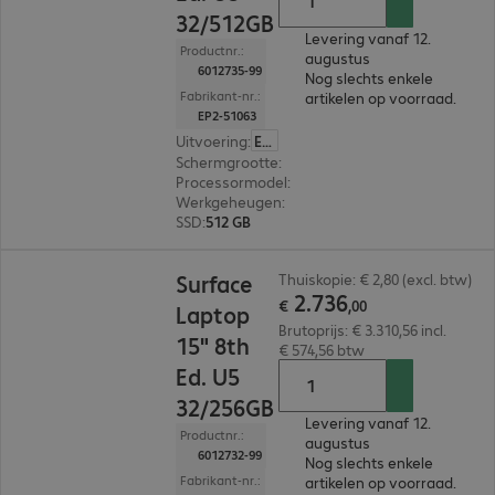
32/512GB
Levering vanaf 12.
Productnr.:
augustus
6012735-99
Nog slechts enkele
Fabrikant-nr.:
artikelen op voorraad.
EP2-51063
Uitvoering
:
Europa
Schermgrootte
:
38,1 cm (15,0")
Processormodel
:
Intel Core Ultra 5 335, 2,2 GHz
Werkgeheugen
:
32 GB
SSD
:
512 GB
€ 2.736,00
Surface
Thuiskopie: € 2,80 (excl. btw)
2
.
736
€
,
00
Laptop
Brutoprijs: € 3.310,56 incl.
15" 8th
€ 574,56 btw
Ed. U5
32/256GB
Levering vanaf 12.
Productnr.:
augustus
6012732-99
Nog slechts enkele
Fabrikant-nr.:
artikelen op voorraad.