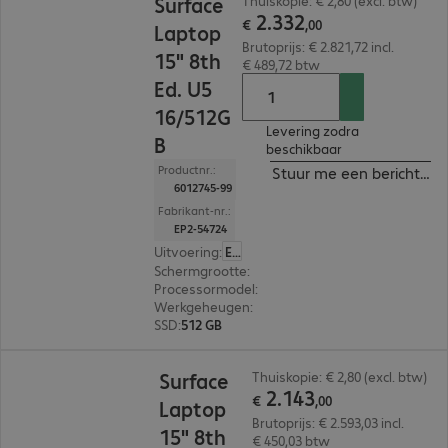
Surface
Thuiskopie: € 2,80 (excl. btw)
2
.
332
€
,
00
Laptop
Brutoprijs: € 2.821,72 incl.
15" 8th
€ 489,72 btw
Ed. U5
16/512G
Levering zodra
B
beschikbaar
Productnr.:
Stuur me een bericht ind
6012745-99
Fabrikant-nr.:
EP2-54724
Uitvoering
:
Europa
Schermgrootte
:
38,1 cm (15,0")
Processormodel
:
Intel Core Ultra 5 335, 2,2 GHz
Werkgeheugen
:
16 GB
SSD
:
512 GB
€ 2.143,00
Surface
Thuiskopie: € 2,80 (excl. btw)
2
.
143
€
,
00
Laptop
Brutoprijs: € 2.593,03 incl.
15" 8th
€ 450,03 btw