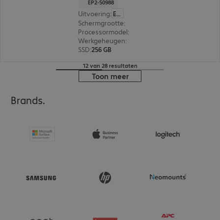
EP2-50988
Uitvoering
:
Europa
Schermgrootte
:
38,1 cm (15,0")
Processormodel
:
Intel Core Ultra 5 335, 2,2 GHz
Werkgeheugen
:
32 GB
SSD
:
256 GB
12 van 28 resultaten
Toon meer
Brands.