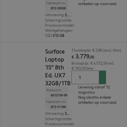
Fabrikant-nr.:
artikelen op voorraad.
EP2-50938
Uitvoering
:
Europa
Schermgrootte
:
38,1 cm (15,0")
Processormodel
:
Intel Core Ultra 5 335, 2,2 GHz
Werkgeheugen
:
16 GB
SSD
:
512 GB
€ 3.779,00
Surface
Thuiskopie: € 2,80 (excl. btw)
3
.
779
€
,
00
Laptop
Brutoprijs: € 4.572,59 incl.
15" 8th
€ 793,59 btw
Ed. UX7
32GB/1TB
Levering vanaf 12.
Productnr.:
augustus
6012739-99
Nog slechts enkele
Fabrikant-nr.:
artikelen op voorraad.
EP2-51188
Uitvoering
:
Europa
Schermgrootte
:
38,1 cm (15,0")
Processormodel
:
Intel Core Ultra X7 368H, 2,0 