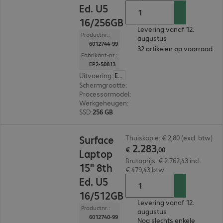
Ed. U5
16/256GB
Levering vanaf 12.
Productnr.:
augustus
6012744-99
32 artikelen op voorraad.
Fabrikant-nr.:
EP2-50813
Uitvoering
:
Europa
Schermgrootte
:
38,1 cm (15,0")
Processormodel
:
Intel Core Ultra 5 335, 2,2 GHz
Werkgeheugen
:
16 GB
SSD
:
256 GB
€ 2.283,00
Surface
Thuiskopie: € 2,80 (excl. btw)
2
.
283
€
,
00
Laptop
Brutoprijs: € 2.762,43 incl.
15" 8th
€ 479,43 btw
Ed. U5
16/512GB
Levering vanaf 12.
Productnr.:
augustus
6012740-99
Nog slechts enkele