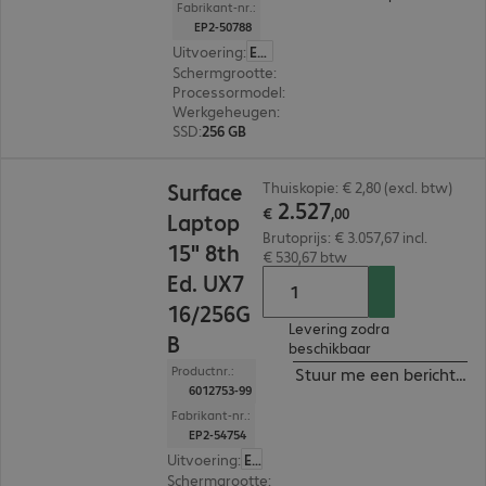
Fabrikant-nr.:
EP2-50788
Uitvoering
:
Europa
Schermgrootte
:
38,1 cm (15,0")
Processormodel
:
Intel Core Ultra 5 335, 2,2 GHz
Werkgeheugen
:
16 GB
SSD
:
256 GB
€ 2.527,00
Surface
Thuiskopie: € 2,80 (excl. btw)
2
.
527
€
,
00
Laptop
Brutoprijs: € 3.057,67 incl.
15" 8th
€ 530,67 btw
Ed. UX7
16/256G
Levering zodra
B
beschikbaar
Productnr.:
Stuur me een bericht ind
6012753-99
Fabrikant-nr.:
EP2-54754
Uitvoering
:
Europa
Schermgrootte
:
38,1 cm (15,0")