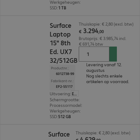
Werkgeheugen
:
32 GB
SSD
:
1 TB
€ 3.294,00
Surface
Thuiskopie: € 2,80 (excl. btw)
3
.
294
€
,
00
Laptop
Brutoprijs: € 3.985,74 incl.
15" 8th
€ 691,74 btw
Ed. UX7
32/512GB
Levering vanaf 12.
Productnr.:
augustus
6012738-99
Nog slechts enkele
Fabrikant-nr.:
artikelen op voorraad.
EP2-55117
Uitvoering
:
Europa
Schermgrootte
:
38,1 cm (15,0")
Processormodel
:
Intel Core Ultra X7 368H, 2,0 
Werkgeheugen
:
32 GB
SSD
:
512 GB
€ 4.629,00
Surface
Thuiskopie: € 2,80 (excl. btw)
4
.
629