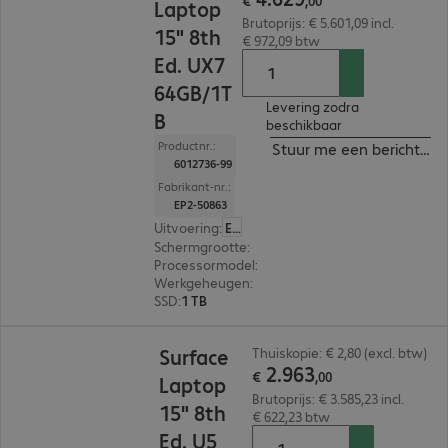
€
,
00
Laptop
Brutoprijs: € 5.601,09 incl.
15" 8th
€ 972,09 btw
Ed. UX7
64GB/1T
Levering zodra
B
beschikbaar
Productnr.:
Stuur me een bericht ind
6012736-99
Fabrikant-nr.:
EP2-50863
Uitvoering
:
Europa
Schermgrootte
:
38,1 cm (15,0")
Processormodel
:
Intel Core Ultra X7 368H, 2,0 G
Werkgeheugen
:
64 GB
SSD
:
1 TB
€ 2.963,00
Surface
Thuiskopie: € 2,80 (excl. btw)
2
.
963
€
,
00
Laptop
Brutoprijs: € 3.585,23 incl.
15" 8th
€ 622,23 btw
Ed. U5