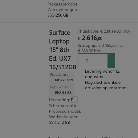
Processormodel
:
Intel Core Ultra X7 368H, 2,0 G
Werkgeheugen
:
16 GB
SSD
:
256 GB
€ 2.616,00
Surface
Thuiskopie: € 2,80 (excl. btw)
2
.
616
€
,
00
Laptop
Brutoprijs: € 3.165,36 incl.
15" 8th
€ 549,36 btw
Ed. UX7
16/512GB
Levering vanaf 12.
Productnr.:
augustus
6012752-99
Nog slechts enkele
Fabrikant-nr.:
artikelen op voorraad.
EP2-51138
Uitvoering
:
Europa
Schermgrootte
:
38,1 cm (15,0")
Processormodel
:
Intel Core Ultra X7 368H, 2,0 
Werkgeheugen
:
16 GB
SSD
:
512 GB
€ 2.332,00