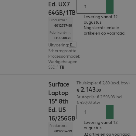
Ed. UX7
64GB/1TB
Levering vanaf 12.
Productnr.:
augustus
6012757-99
Nog slechts enkele
Fabrikant-nr.:
artikelen op voorraad.
EP2-50838
Uitvoering
:
Europa
Schermgrootte
:
38,1 cm (15,0")
Processormodel
:
Intel Core Ultra X7 368H, 2,0 
Werkgeheugen
:
64 GB
SSD
:
1 TB
€ 2.143,00
Surface
Thuiskopie: € 2,80 (excl. btw)
2
.
143
€
,
00
Laptop
Brutoprijs: € 2.593,03 incl.
15" 8th
€ 450,03 btw
Ed. U5
16/256GB
Levering vanaf 12.
Productnr.:
augustus
6012754-99
32 artikelen op voorraad.