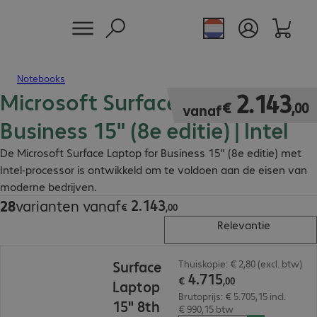
Notebooks
Microsoft Surface Laptop for
€ 2.143,00
2
.
143
€
,
00
vanaf
Business 15" (8e editie) | Intel
De Microsoft Surface Laptop for Business 15" (8e editie) met
Intel-processor is ontwikkeld om te voldoen aan de eisen van
moderne bedrijven.
2
.
143
28
varianten vanaf
€ 2.143,00
€
,
00
Relevantie
€ 4.715,00
Surface
Thuiskopie: € 2,80 (excl. btw)
4
.
715
€
,
00
Laptop
Brutoprijs: € 5.705,15 incl.
15" 8th
€ 990,15 btw