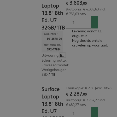
3
.
603
€
,
00
Laptop
Brutoprijs: € 4.359,63 incl.
13.8" 8th
€ 756,63 btw
Ed. U7
32GB/1TB
Levering vanaf 12.
Productnr.:
augustus
6012678-99
Nog slechts enkele
Fabrikant-nr.:
artikelen op voorraad.
EP2-47924
Uitvoering
:
Europa
Schermgrootte
:
35,05 cm (13,8")
Processormodel
:
Intel Core Ultra 7 366H, 2,0 GH
Werkgeheugen
:
32 GB
SSD
:
1 TB
€ 2.287,00
Surface
Thuiskopie: € 2,80 (excl. btw)
2
.
287
€
,
00
Laptop
Brutoprijs: € 2.767,27 incl.
13.8" 8th
€ 480,27 btw
Ed. U7