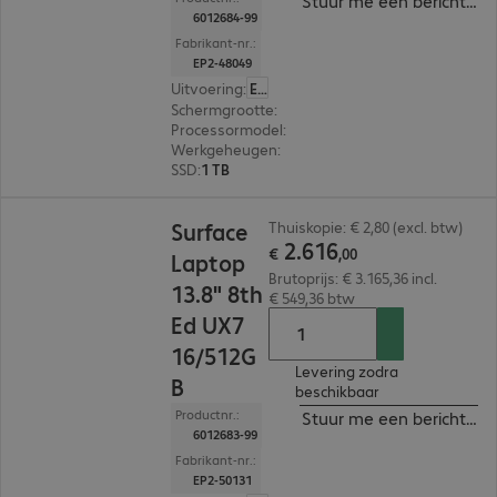
Stuur me een bericht ind
6012684-99
Fabrikant-nr.:
EP2-48049
Uitvoering
:
Europa
Schermgrootte
:
35,05 cm (13,8")
Processormodel
:
Intel Core Ultra 7 366H, 2,0 GH
Werkgeheugen
:
64 GB
SSD
:
1 TB
€ 2.616,00
Surface
Thuiskopie: € 2,80 (excl. btw)
2
.
616
€
,
00
Laptop
Brutoprijs: € 3.165,36 incl.
13.8" 8th
€ 549,36 btw
Ed UX7
16/512G
Levering zodra
B
beschikbaar
Productnr.:
Stuur me een bericht ind
6012683-99
Fabrikant-nr.:
EP2-50131