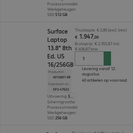
Processormodel
:
Intel Core Ultra 7 366H, 2,0 GH
Werkgeheugen
:
32 GB
SSD
:
512 GB
€ 1.947,00
Surface
Thuiskopie: € 2,80 (excl. btw)
1
.
947
€
,
00
Laptop
Brutoprijs: € 2.355,87 incl.
13.8" 8th
€ 408,87 btw
Ed. U5
16/256GB
Levering vanaf 12.
Productnr.:
augustus
6012691-99
40 artikelen op voorraad.
Fabrikant-nr.:
EP2-47623
Uitvoering
:
Europa
Schermgrootte
:
35,05 cm (13,8")
Processormodel
:
Intel Core Ultra 5 335, 2,2 GHz
Werkgeheugen
:
16 GB
SSD
:
256 GB
€ 2.479,00