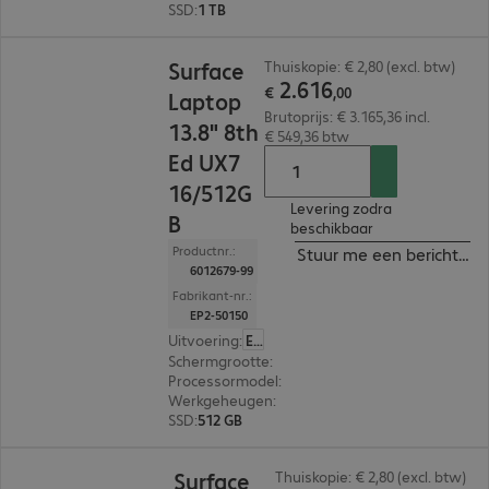
SSD
:
1 TB
€ 2.616,00
Surface
Thuiskopie: € 2,80 (excl. btw)
2
.
616
€
,
00
Laptop
Brutoprijs: € 3.165,36 incl.
13.8" 8th
€ 549,36 btw
Ed UX7
16/512G
Levering zodra
B
beschikbaar
Productnr.:
Stuur me een bericht ind
6012679-99
Fabrikant-nr.:
EP2-50150
Uitvoering
:
Europa
Schermgrootte
:
35,05 cm (13,8")
Processormodel
:
Intel Core Ultra X7 368H, 2,0 G
Werkgeheugen
:
16 GB
SSD
:
512 GB
€ 3.603,00
Surface
Thuiskopie: € 2,80 (excl. btw)