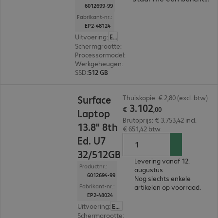
6012699-99
Fabrikant-nr.:
EP2-48124
Uitvoering
:
Europa
Schermgrootte
:
35,05 cm (13,8")
Processormodel
:
Intel Core Ultra 7 366H, 2,0 GH
Werkgeheugen
:
64 GB
SSD
:
512 GB
€ 3.102,00
Surface
Thuiskopie: € 2,80 (excl. btw)
3
.
102
€
,
00
Laptop
Brutoprijs: € 3.753,42 incl.
13.8" 8th
€ 651,42 btw
Ed. U7
32/512GB
Levering vanaf 12.
Productnr.:
augustus
6012694-99
Nog slechts enkele
Fabrikant-nr.:
artikelen op voorraad.
EP2-48024
Uitvoering
:
Europa
Schermgrootte
:
35,05 cm (13,8")