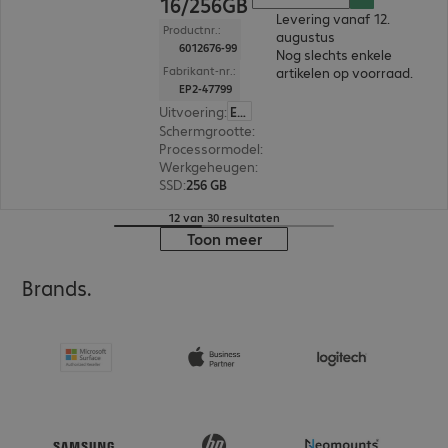
16/256GB
Levering vanaf 12.
Productnr.:
augustus
6012676-99
Nog slechts enkele
Fabrikant-nr.:
artikelen op voorraad.
EP2-47799
Uitvoering
:
Europa
Schermgrootte
:
35,05 cm (13,8")
Processormodel
:
Intel Core Ultra 7 366H, 2,0 GH
Werkgeheugen
:
16 GB
SSD
:
256 GB
12 van 30 resultaten
Toon meer
Brands.