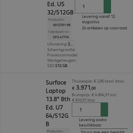
Ed. U5
32/512GB
Levering vanaf 12.
Productnr.:
augustus
6012701-99
24 artikelen op voorraad.
Fabrikant-nr.:
EP2-47774
Uitvoering
:
Europa
Schermgrootte
:
35,05 cm (13,8")
Processormodel
:
Intel Core Ultra 5 335, 2,2 GHz
Werkgeheugen
:
32 GB
SSD
:
512 GB
€ 3.971,00
Surface
Thuiskopie: € 2,80 (excl. btw)
3
.
971
€
,
00
Laptop
Brutoprijs: € 4.804,91 incl.
13.8" 8th
€ 833,91 btw
Ed. U7
64/512G
Levering zodra
B
beschikbaar
Productnr.:
Stuur me een bericht ind