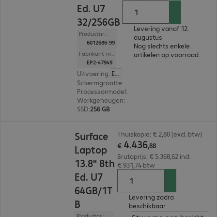
Ed. U7
32/256GB
Levering vanaf 12.
Productnr.:
augustus
6012686-99
Nog slechts enkele
Fabrikant-nr.:
artikelen op voorraad.
EP2-47949
Uitvoering
:
Europa
Schermgrootte
:
35,05 cm (13,8")
Processormodel
:
Intel Core Ultra 7 366H, 2,0 GH
Werkgeheugen
:
32 GB
SSD
:
256 GB
€ 4.436,88
Surface
Thuiskopie: € 2,80 (excl. btw)
4
.
436
€
,
88
Laptop
Brutoprijs: € 5.368,62 incl.
13.8" 8th
€ 931,74 btw
Ed. U7
64GB/1T
Levering zodra
B
beschikbaar
Productnr.: