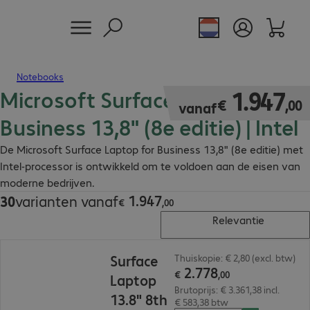
Notebooks
Microsoft Surface Laptop for
€ 1.947,00
1
.
947
€
,
00
vanaf
Business 13,8" (8e editie) | Intel
De Microsoft Surface Laptop for Business 13,8" (8e editie) met
Intel-processor is ontwikkeld om te voldoen aan de eisen van
moderne bedrijven.
1
.
947
30
varianten vanaf
€ 1.947,00
€
,
00
Relevantie
€ 2.778,00
Surface
Thuiskopie: € 2,80 (excl. btw)
2
.
778
€
,
00
Laptop
Brutoprijs: € 3.361,38 incl.
13.8" 8th
€ 583,38 btw