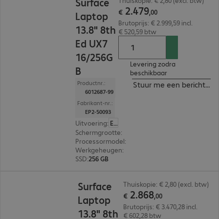
Surface
Thuiskopie: € 2,80 (excl. btw)
2
.
479
€
,
00
Laptop
Brutoprijs: € 2.999,59 incl.
13.8" 8th
€ 520,59 btw
Ed UX7
16/256G
Levering zodra
B
beschikbaar
Productnr.:
Stuur me een bericht ind
6012687-99
Fabrikant-nr.:
EP2-50093
Uitvoering
:
Europa
Schermgrootte
:
35,05 cm (13,8")
Processormodel
:
Intel Core Ultra X7 368H, 2,0 G
Werkgeheugen
:
16 GB
SSD
:
256 GB
€ 2.868,00
Surface
Thuiskopie: € 2,80 (excl. btw)
2
.
868
€
,
00
Laptop
Brutoprijs: € 3.470,28 incl.
13.8" 8th
€ 602,28 btw