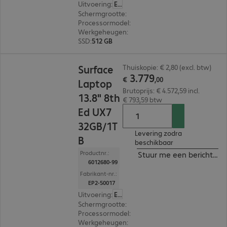
Uitvoering
:
Europa
Schermgrootte
:
35,05 cm (13,8")
Processormodel
:
Intel Core Ultra X7 368H, 2,0 G
Werkgeheugen
:
16 GB
SSD
:
512 GB
€ 3.779,00
Surface
Thuiskopie: € 2,80 (excl. btw)
3
.
779
€
,
00
Laptop
Brutoprijs: € 4.572,59 incl.
13.8" 8th
€ 793,59 btw
Ed UX7
32GB/1T
Levering zodra
B
beschikbaar
Productnr.:
Stuur me een bericht ind
6012680-99
Fabrikant-nr.:
EP2-50017
Uitvoering
:
Europa
Schermgrootte
:
35,05 cm (13,8")
Processormodel
:
Intel Core Ultra X7 368H, 2,0 G
Werkgeheugen
:
32 GB