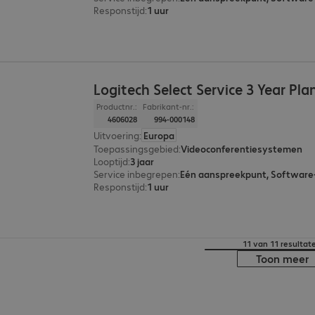
Responstijd
:
1 uur
Logitech Select Service 3 Year Pla
Productnr.:
Fabrikant-nr.:
4606028
994-000148
Uitvoering
:
Europa
Toepassingsgebied
:
Videoconferentiesystemen
Looptijd
:
3 jaar
Service inbegrepen
:
Responstijd
:
1 uur
11 van 11 resultat
Toon meer