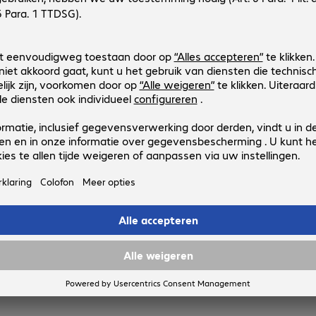
Logitech Select 4 Year Plan Servic
Productnr.:
Fabrikant-nr.:
4640309
994-000195
Uitvoering
:
Europa
Toepassingsgebied
:
Videoconferentiesystemen
Looptijd
:
4 jaar
Service inbegrepen
:
Responstijd
:
1 uur
Logitech Select Service 2 Year Pla
Productnr.:
Fabrikant-nr.:
4640307
994-000194
Uitvoering
:
Europa
Toepassingsgebied
:
Videoconferentiesystemen
Looptijd
:
2 jaar
Service inbegrepen
:
Responstijd
:
1 uur