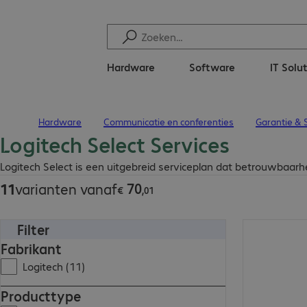
Hardware
Software
IT Solu
Hardware
Communicatie en conferenties
Garantie & 
Terug naar startpagina
Logitech Select Services
€ 70,01
Logitech Select is een uitgebreid serviceplan dat betrouwbaarhe
70
11
varianten vanaf
€
,
01
Filter
€ 201,28
Fabrikant
Logitech (11)
Producttype