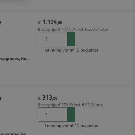
1
.
194
e
€
,
00
Brutoprijs: € 1.444,74 incl. € 250,74 btw
Levering vanaf 12. augustus
Eén aanspreekpunt, Software-upgrades, Hotline Support, Omruilservice voor onderdelen
313
n
€
,
99
Brutoprijs: € 379,93 incl. € 65,94 btw
Levering vanaf 12. augustus
Eén aanspreekpunt, Software-upgrades, Hotline Support, Omruilservice voor onderdelen