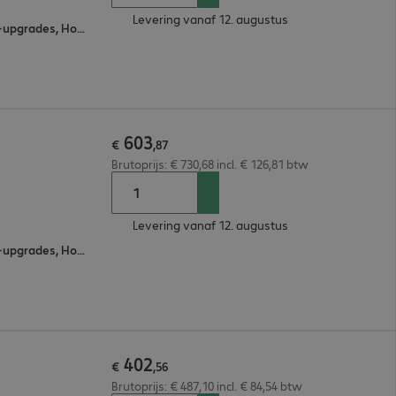
Levering vanaf 12. augustus
Eén aanspreekpunt, Software-upgrades, Hotline Support, Omruilservice voor onderdelen
603
€
,
87
Brutoprijs: € 730,68 incl. € 126,81 btw
Levering vanaf 12. augustus
Eén aanspreekpunt, Software-upgrades, Hotline Support, Omruilservice voor onderdelen
402
€
,
56
Brutoprijs: € 487,10 incl. € 84,54 btw