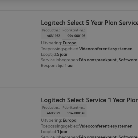
Logitech Select 5 Year Plan Servic
Productnr.:
Fabrikant-nr.:
4631162
994-000196
Uitvoering
:
Europa
Toepassingsgebied
:
Videoconferentiesystemen
Looptijd
:
5 jaar
Service inbegrepen
:
Responstijd
:
1 uur
Logitech Select Service 1 Year Pla
Productnr.:
Fabrikant-nr.:
4606029
994-000149
Uitvoering
:
Europa
Toepassingsgebied
:
Videoconferentiesystemen
Looptijd
:
1 jaar
Service inbegrepen
: