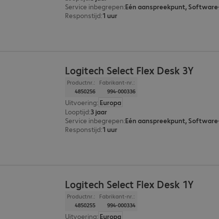
Service inbegrepen
:
Responstijd
:
1 uur
Logitech Select Flex Desk 3Y
Productnr.:
Fabrikant-nr.:
4850256
994-000336
Uitvoering
:
Europa
Looptijd
:
3 jaar
Service inbegrepen
:
Responstijd
:
1 uur
Logitech Select Flex Desk 1Y
Productnr.:
Fabrikant-nr.:
4850255
994-000334
Uitvoering
:
Europa