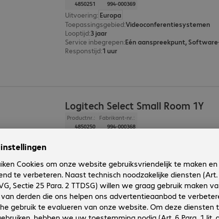
4850251
994-000369
Uitvoering
:
Europa
Toepassingsgebied
:
Videoconferentiesystemen
Looptijd
:
3 jaar
Service inbegrepen
:
Responstijd
:
1 uur
Logitech Select Small Room 1Y
Productnr.:
Fabrikant-nr.:
4850250
994-000368
Uitvoering
:
Europa
Toepassingsgebied
:
Videoconferentiesystemen
Looptijd
:
1 jaar
Service inbegrepen
:
Responstijd
:
1 uur