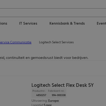
tions
IT Services
Kennisbank & Trends
Even
Service Communicatie
Logitech Select Services
id, continuïteit en gemoedsrust biedt voor bedrijven.
Logitech Select Flex Desk 5Y
Productnr.:
Fabrikant-nr.:
4850257
994-000338
Uitvoering
:
Europa
Looptijd
:
5 jaar