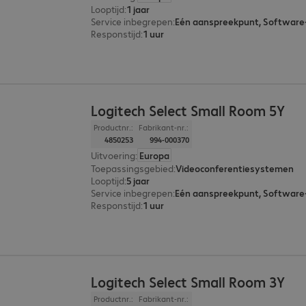
Looptijd
:
1 jaar
Service inbegrepen
:
Responstijd
:
1 uur
Logitech Select Small Room 5Y
Productnr.:
Fabrikant-nr.:
4850253
994-000370
Uitvoering
:
Europa
Toepassingsgebied
:
Videoconferentiesystemen
Looptijd
:
5 jaar
Service inbegrepen
:
Responstijd
:
1 uur
Logitech Select Small Room 3Y
Productnr.:
Fabrikant-nr.: