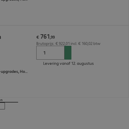
761
n
€
,
99
Brutoprijs: € 922,01 incl. € 160,02 btw
Levering vanaf 12. augustus
Eén aanspreekpunt, Software-upgrades, Hotline Support, Omruilservice voor onderdelen
en