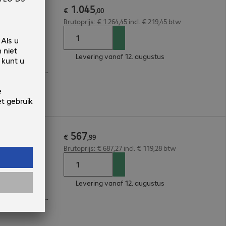
1
.
045
e
€
,
00
Brutoprijs: € 1.264,45 incl. € 219,45 btw
Levering vanaf 12. augustus
Eén aanspreekpunt, Software-upgrades, Hotline Support, Omruilservice voor onderdelen
567
n
€
,
99
Brutoprijs: € 687,27 incl. € 119,28 btw
Levering vanaf 12. augustus
Eén aanspreekpunt, Software-upgrades, Hotline Support, Omruilservice voor onderdelen