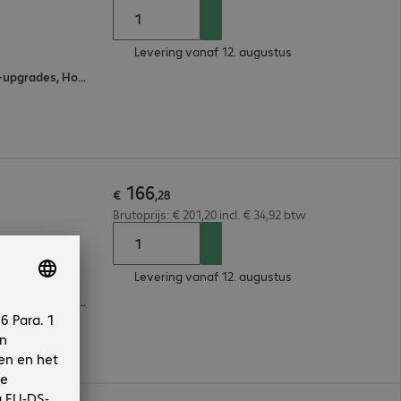
Levering vanaf 12. augustus
Eén aanspreekpunt, Software-upgrades, Hotline Support, Omruilservice voor onderdelen
166
€
,
28
Brutoprijs: € 201,20 incl. € 34,92 btw
Levering vanaf 12. augustus
Eén aanspreekpunt, Software-upgrades, Hotline Support, Omruilservice voor onderdelen