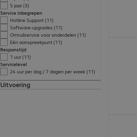
5 jaar (3)
Service inbegrepen
Hotline Support (11)
Software-upgrades (11)
Omruilservice voor onderdelen (11)
€ 603,87
Eén aanspreekpunt (11)
Responstijd
1 uur (11)
Servicelevel
24 uur per dag / 7 dagen per week (11)
Uitvoering
€ 402,56