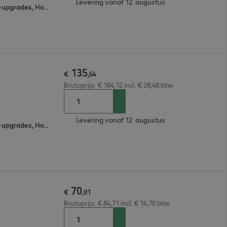
Levering vanaf 12. augustus
Eén aanspreekpunt, Software-upgrades, Hotline Support, Omruilservice voor onderdelen
135
€
,
64
Brutoprijs: € 164,12 incl. € 28,48 btw
Levering vanaf 12. augustus
Eén aanspreekpunt, Software-upgrades, Hotline Support, Omruilservice voor onderdelen
70
€
,
01
Brutoprijs: € 84,71 incl. € 14,70 btw