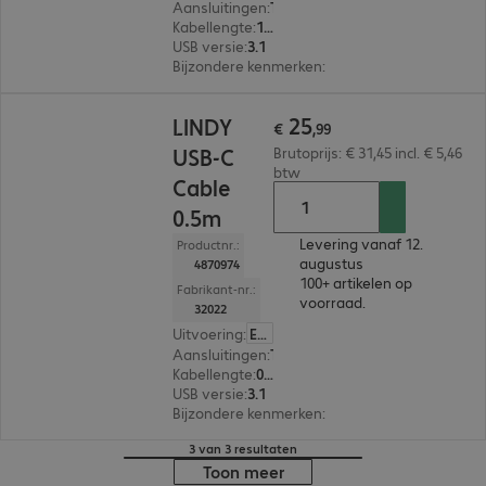
Aansluitingen
:
Type-C | Type-C
Kabellengte
:
1 m
USB versie
:
3.1
Bijzondere kenmerken
:
Angled
€ 25,99
25
LINDY
€
,
99
USB-C
Brutoprijs: € 31,45 incl. € 5,46
btw
Cable
0.5m
Levering vanaf 12.
Productnr.:
augustus
4870974
100+ artikelen op
Fabrikant-nr.:
voorraad.
32022
Uitvoering
:
Europa
Aansluitingen
:
Type-C | Type-C
Kabellengte
:
0,5 m
USB versie
:
3.1
Bijzondere kenmerken
:
Angled
3 van 3 resultaten
Toon meer