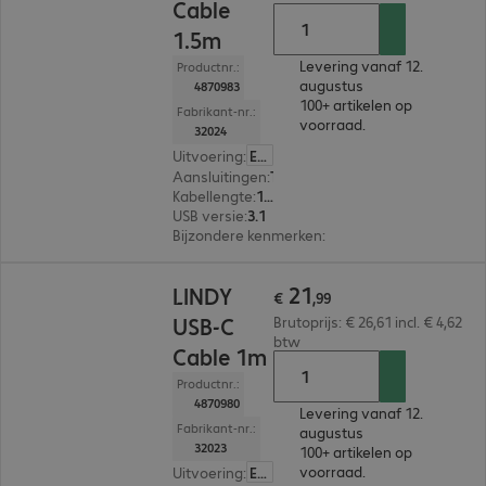
Cable
1.5m
Levering vanaf 12.
Productnr.:
augustus
4870983
100+ artikelen op
Fabrikant-nr.:
voorraad.
32024
Uitvoering
:
Europa
Aansluitingen
:
Type-C | Type-C
Kabellengte
:
1,5 m
USB versie
:
3.1
Bijzondere kenmerken
:
Angled
€ 21,99
21
LINDY
€
,
99
USB-C
Brutoprijs: € 26,61 incl. € 4,62
btw
Cable 1m
Productnr.:
4870980
Levering vanaf 12.
Fabrikant-nr.:
augustus
32023
100+ artikelen op
voorraad.
Uitvoering
:
Europa