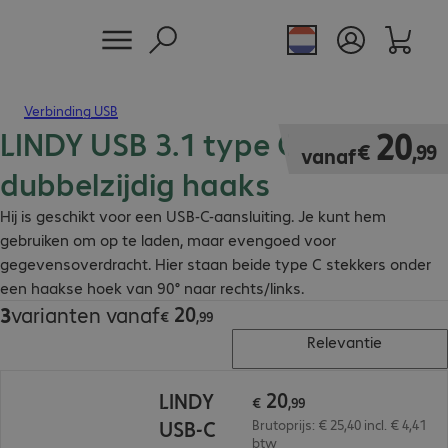
Verbinding USB
LINDY USB 3.1 type C kabel
€ 20,99
20
€
,
99
vanaf
dubbelzijdig haaks
Hij is geschikt voor een USB-C-aansluiting. Je kunt hem
gebruiken om op te laden, maar evengoed voor
gegevensoverdracht. Hier staan beide type C stekkers onder
een haakse hoek van 90° naar rechts/links.
20
3
varianten vanaf
€ 20,99
€
,
99
Relevantie
€ 20,99
20
LINDY
€
,
99
USB-C
Brutoprijs: € 25,40 incl. € 4,41
btw