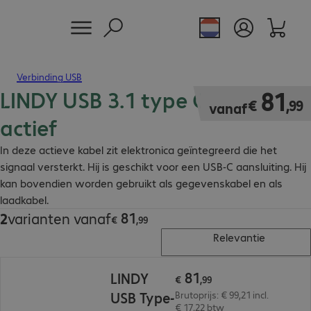
Verbinding USB
LINDY USB 3.1 type C kabel
€ 81,99
81
€
,
99
vanaf
actief
In deze actieve kabel zit elektronica geïntegreerd die het
signaal versterkt. Hij is geschikt voor een USB-C aansluiting. Hij
kan bovendien worden gebruikt als gegevenskabel en als
laadkabel.
81
2
varianten vanaf
€ 81,99
€
,
99
Relevantie
€ 81,99
81
LINDY
€
,
99
USB Type-
Brutoprijs: € 99,21 incl.
€ 17,22 btw