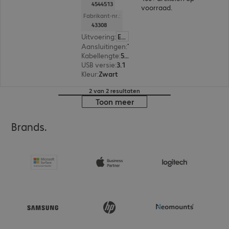
4544513
voorraad.
Fabrikant-nr.:
43308
Uitvoering
:
Europa
Aansluitingen
:
Type-C | Type-C
Kabellengte
:
5 m
USB versie
:
3.1
Kleur
:
Zwart
2 van 2 resultaten
Toon meer
Brands.