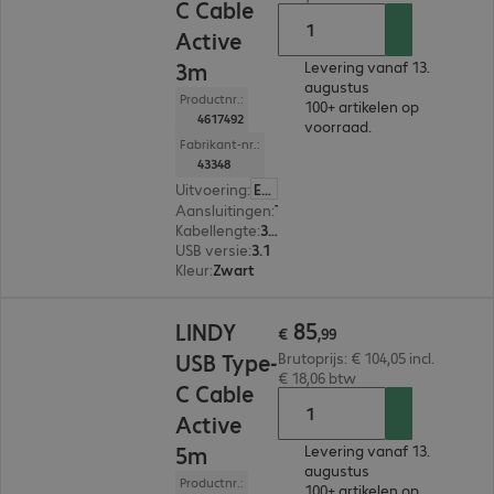
C Cable
Active
3m
Levering vanaf 13.
augustus
Productnr.:
100+ artikelen op
4617492
voorraad.
Fabrikant-nr.:
43348
Uitvoering
:
Europa
Aansluitingen
:
Type-C | Type-C
Kabellengte
:
3 m
USB versie
:
3.1
Kleur
:
Zwart
€ 85,99
85
LINDY
€
,
99
USB Type-
Brutoprijs: € 104,05 incl.
€ 18,06 btw
C Cable
Active
5m
Levering vanaf 13.
augustus
Productnr.:
100+ artikelen op