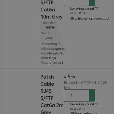
S/FTP
Cat6a
Levering vanaf 11.
augustus
10m Grey
36 artikelen op voorraad.
Productnr.:
963389
Fabrikant-nr.:
47138
Uitvoering
:
Europa
Kabelcategorie
:
Cat 6a
Kabellengte
:
10 m
Kleur
:
Grijs
Afscherming
:
S/FTP (PIMF)
€ 5,99
5
Patch
€
,
99
Cable
Brutoprijs: € 7,25 incl. € 1,26
btw
RJ45
S/FTP
Cat6a 2m
Levering vanaf 11.
augustus
Grey
100+ artikelen op