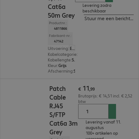
Cat6a
Levering zodra
beschikbaar
50m Grey
Stuur me een bericht ind
Productnr.:
4811866
Fabrikant-nr.:
47142
Uitvoering
:
Europa
Kabelcategorie
:
Cat 6a
Kabellengte
:
50 m
Kleur
:
Grijs
Afscherming
:
S/FTP (PIMF)
€ 11,99
11
Patch
€
,
99
Cable
Brutoprijs: € 14,51 incl. € 2,52
btw
RJ45
S/FTP
Cat6a 3m
Levering vanaf 11.
augustus
Grey
100+ artikelen op
voorraad.