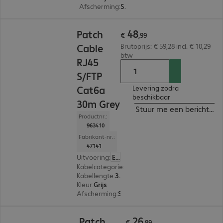
Afscherming
:
S/FTP (PIMF)
€ 48,99
48
Patch
€
,
99
Cable
Brutoprijs: € 59,28 incl. € 10,29
btw
RJ45
S/FTP
Cat6a
Levering zodra
beschikbaar
30m Grey
Stuur me een bericht ind
Productnr.:
963410
Fabrikant-nr.:
47141
Uitvoering
:
Europa
Kabelcategorie
:
Cat 6a
Kabellengte
:
30 m
Kleur
:
Grijs
Afscherming
:
S/FTP (PIMF)
€ 26,99
26
Patch
€
,
99