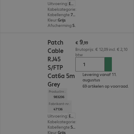
Uitvoering
:
Europa
Kabelcategorie
:
Cat 6a
Kabellengte
:
7,5 m
Kleur
:
Grijs
Afscherming
:
S/FTP (PIMF)
€ 9,99
9
Patch
€
,
99
Cable
Brutoprijs: € 12,09 incl. € 2,10
btw
RJ45
S/FTP
Cat6a 5m
Levering vanaf 11.
augustus
Grey
69 artikelen op voorraad.
Productnr.:
983206
Fabrikant-nr.:
47136
Uitvoering
:
Europa
Kabelcategorie
:
Cat 6a
Kabellengte
:
5 m
Kleur
:
Grijs