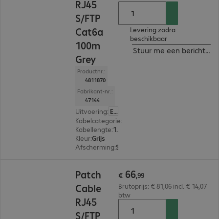
RJ45
S/FTP
Cat6a
Levering zodra
beschikbaar
100m
Stuur me een bericht ind
Grey
Productnr.:
4811870
Fabrikant-nr.:
47144
Uitvoering
:
Europa
Kabelcategorie
:
Cat 6a
Kabellengte
:
100 m
Kleur
:
Grijs
Afscherming
:
S/FTP (PIMF)
€ 66,99
66
Patch
€
,
99
Cable
Brutoprijs: € 81,06 incl. € 14,07
btw
RJ45
S/FTP