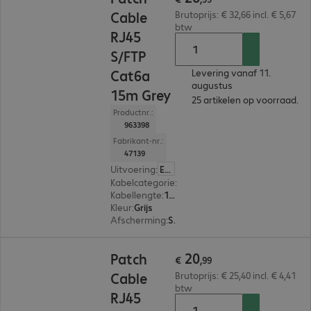
Cable
Brutoprijs: € 32,66 incl. € 5,67
btw
RJ45
S/FTP
Cat6a
Levering vanaf 11.
augustus
15m Grey
25 artikelen op voorraad.
Productnr.:
963398
Fabrikant-nr.:
47139
Uitvoering
:
Europa
Kabelcategorie
:
Cat 6a
Kabellengte
:
15 m
Kleur
:
Grijs
Afscherming
:
S/FTP (PIMF)
€ 20,99
20
Patch
€
,
99
Cable
Brutoprijs: € 25,40 incl. € 4,41
btw
RJ45