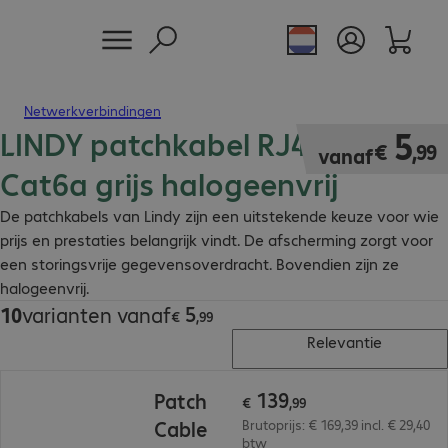
Netwerkverbindingen
LINDY patchkabel RJ45 S/FTP
€ 5,99
5
€
,
99
vanaf
Cat6a grijs halogeenvrij
De patchkabels van Lindy zijn een uitstekende keuze voor wie
prijs en prestaties belangrijk vindt. De afscherming zorgt voor
een storingsvrije gegevensoverdracht. Bovendien zijn ze
halogeenvrij.
5
10
varianten vanaf
€ 5,99
€
,
99
Relevantie
€ 139,99
139
Patch
€
,
99
Cable
Brutoprijs: € 169,39 incl. € 29,40
btw