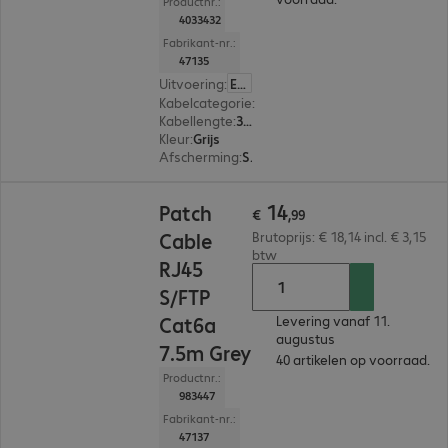
Productnr.:
4033432
Fabrikant-nr.:
47135
Uitvoering
:
Europa
Kabelcategorie
:
Cat 6a
Kabellengte
:
3 m
Kleur
:
Grijs
Afscherming
:
S/FTP (PIMF)
€ 14,99
14
Patch
€
,
99
Cable
Brutoprijs: € 18,14 incl. € 3,15
btw
RJ45
S/FTP
Cat6a
Levering vanaf 11.
augustus
7.5m Grey
40 artikelen op voorraad.
Productnr.:
983447
Fabrikant-nr.:
47137