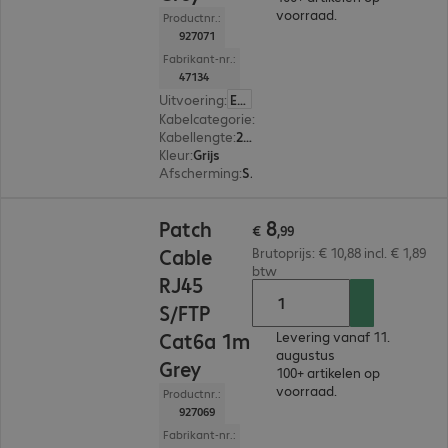
voorraad.
Productnr.:
927071
Fabrikant-nr.:
47134
Uitvoering
:
Europa
Kabelcategorie
:
Cat 6a
Kabellengte
:
2 m
Kleur
:
Grijs
Afscherming
:
S/FTP (PIMF)
€ 8,99
8
Patch
€
,
99
Cable
Brutoprijs: € 10,88 incl. € 1,89
btw
RJ45
S/FTP
Cat6a 1m
Levering vanaf 11.
augustus
Grey
100+ artikelen op
voorraad.
Productnr.:
927069
Fabrikant-nr.: